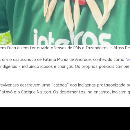
 em fuga dizem ter ouvido ofensas de PMs e fazendeiros - Alass De
aram o assassinato de Fátima Muniz de Andrade, conhecida como
N
a indígenas - incluindo idosos e crianças. Os próprios policiais ta
reviventes descrevem uma “caçada” aos indígenas protagonizada por
ataxó e o Cacique Nailton. Os depoimentos, no entanto, indicam 