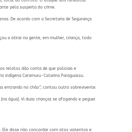
), local do conflito. O ataque dos ruralistas
ante pela suspeita do crime.
enas. De acordo com a Secretaria de Segurança
eçou a atirar na gente, em mulher, criança, todo
 os relatos dão conta de que policiais e
ório indígena Caramuru-Catarina Paraguassu.
las entrando no chão”, contou outro sobrevivente.
[na água]. Vi duas crianças se afogando e peguei
m
. Ele disse não concordar com atos violentos e