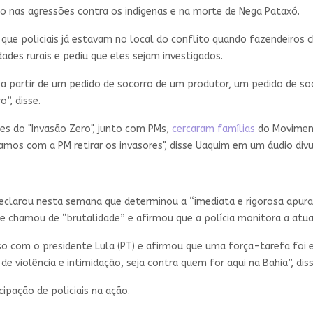
o nas agressões contra os indígenas e na morte de Nega Pataxó.
 que policiais já estavam no local do conflito quando fazendeiros 
des rurais e pediu que eles sejam investigados.
 partir de um pedido de socorro de um produtor, um pedido de soc
”, disse.
es do "Invasão Zero", junto com PMs,
cercaram famílias
do Moviment
amos com a PM retirar os invasores", disse Uaquim em um áudio div
declarou nesta semana que determinou a “imediata e rigorosa apura
 que chamou de “brutalidade” e afirmou que a polícia monitora a a
o com o presidente Lula (PT) e afirmou que uma força-tarefa foi e
e violência e intimidação, seja contra quem for aqui na Bahia”, dis
ipação de policiais na ação.