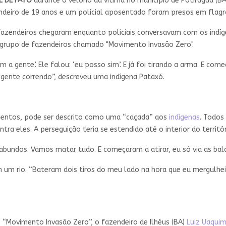
L DE FATO
durante o velório da vítima no município de Potiraguá (BA
ndeiro de 19 anos e um policial aposentado foram presos em flagr
azendeiros chegaram enquanto policiais conversavam com os indíg
 grupo de fazendeiros chamado "Movimento Invasão Zero".
 a gente’. Ele falou: ‘eu posso sim’. E já foi tirando a arma. E com
a gente correndo”, descreveu uma indígena Pataxó.
oimentos, pode ser descrito como uma “caçada” aos
indígenas
. Todos
tra eles. A perseguição teria se estendido até o interior do territ
agabundos. Vamos matar tudo. E começaram a atirar, eu só via as ba
 um rio. “Bateram dois tiros do meu lado na hora que eu mergulhei 
 “Movimento Invasão Zero”, o fazendeiro de Ilhéus (BA)
Luiz Uaqui