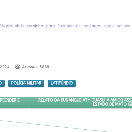
1/25/pm-abriu-caminho-para-fazendeiros-matarem-nega-pataxo-
 2024
Acessos: 3869
O
POLÍCIA MILITAR
LATIFÚNDIO
 PRÊMIO POR EMPREENDER E CONSERVAR NA AMAZÔNIA
PRÓXIMO ARTIGO: RELATO DA KUÑANGUE ATY GU
RELATO DA KUÑANGUE ATY GUASU, A MAIOR ASS
REENDER E
ESTADO DE MATO G