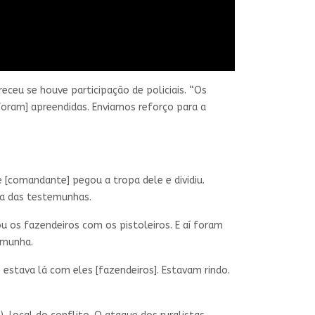
eceu se houve participação de policiais. “Os
[foram] apreendidas. Enviamos reforço para a
e [comandante] pegou a tropa dele e dividiu.
uma das testemunhas.
ou os fazendeiros com os pistoleiros. E aí foram
emunha.
estava lá com eles [fazendeiros]. Estavam rindo.