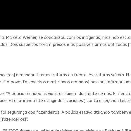
ia, Marcelo Werner, se solidarizou com os indígenas, mas não esclar
dos. Dois suspeitos foram presos e as possíveis armas utilizadas 
iros] e mandou tirar as viaturas da frente. As viaturas saíram. El
. E o povo [fazendeiros e milicianos armados] passou”, afirmou 
 ​​”A polícia mandou as viaturas saírem da frente de nós. E aí entr
e. E foi atirando até atingir dois caciques”, conta a segunda test
oi segurança dos fazendeiros. A polícia estava atirando também e 
[fazendeiros]”.