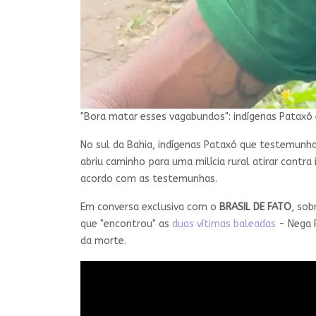
"Bora matar esses vagabundos": indígenas Pataxó
No sul da Bahia, indígenas Pataxó que testemunh
abriu caminho para uma milícia rural atirar contr
acordo com as testemunhas.
Em conversa exclusiva com o
BRASIL DE FATO
, sob
que "encontrou" as
duas vítimas baleadas
- Nega P
da morte.