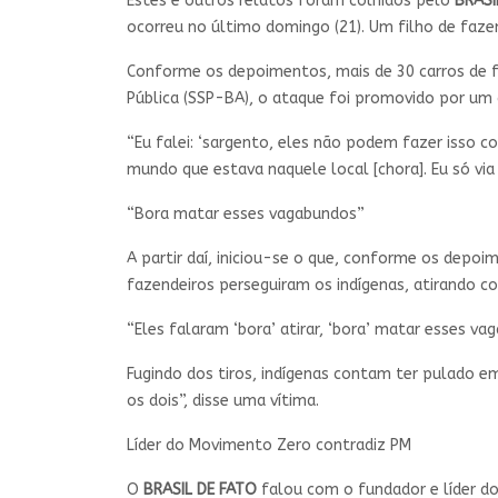
Estes e outros relatos foram colhidos pelo
BRASI
ocorreu no último domingo (21). Um filho de faze
Conforme os depoimentos, mais de 30 carros de f
Pública (SSP-BA), o ataque foi promovido por um
“Eu falei: ‘sargento, eles não podem fazer isso com
mundo que estava naquele local [chora]. Eu só vi
“Bora matar esses vagabundos”
A partir daí, iniciou-se o que, conforme os dep
fazendeiros perseguiram os indígenas, atirando con
“Eles falaram ‘bora’ atirar, ‘bora’ matar esses v
Fugindo dos tiros, indígenas contam ter pulado em
os dois”, disse uma vítima.
Líder do Movimento Zero contradiz PM
O
BRASIL DE FATO
falou com o fundador e líder do