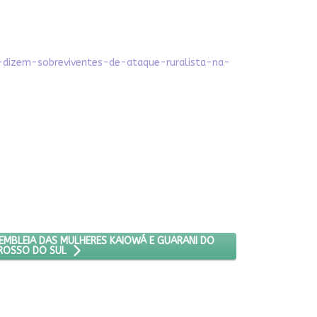
dizem-sobreviventes-de-ataque-ruralista-na-
ASU, A MAIOR ASSEMBLEIA DAS MULHERES KAIOWÁ E GUARANI DO E
EMBLEIA DAS MULHERES KAIOWÁ E GUARANI DO
ROSSO DO SUL