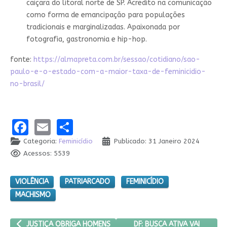
caiçara do litoral norte de SP. Acredito na comunicação
como forma de emancipação para populações
tradicionais e marginalizadas. Apaixonada por
fotografia, gastronomia e hip-hop.
fonte:
https://almapreta.com.br/sessao/cotidiano/sao-
paulo-e-o-estado-com-a-maior-taxa-de-feminicidio-
no-brasil/
Facebook
Email
Share
Categoria:
Feminicídio
Publicado: 31 Janeiro 2024
Acessos: 5539
VIOLÊNCIA
PATRIARCADO
FEMINICÍDIO
MACHISMO
ARTIGO ANTERIOR: JUSTIÇA OBRIGA HOMENS A RECONHECER O 
PRÓXIMO ARTIGO: DF: BUSCA
DF: BUSCA ATIVA VAI
JUSTIÇA OBRIGA HOMENS