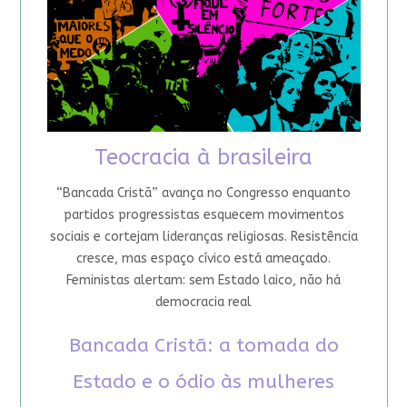
Teocracia à brasileira
“Bancada Cristã” avança no Congresso enquanto
partidos progressistas esquecem movimentos
sociais e cortejam lideranças religiosas. Resistência
cresce, mas espaço cívico está ameaçado.
Feministas alertam: sem Estado laico, não há
democracia real
Bancada Cristã: a tomada do
Estado e o ódio às mulheres