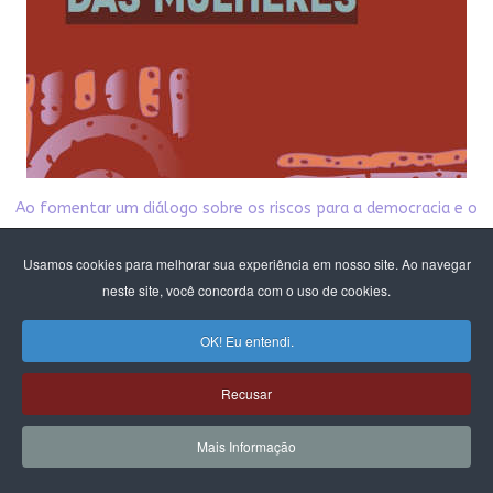
Ao fomentar um diálogo sobre os riscos para a democracia e o
Estado Laico
na configuração em andamento no parlamento,
Usamos cookies para melhorar sua experiência em nosso site. Ao navegar
o CFEMEA, convidou ativistas e estudiosas do tema para propor
neste site, você concorda com o uso de cookies.
reflexões
OK! Eu entendi.
e possíveis brechas para atuação coletiva, visto que o debate
da laicidade
Recusar
está intrinsecamente ligado à autonomia sexual das mulheres
e tudo o que se refere aos direitos reprodutivos.
Mais Informação
Nesta publicação damos acesso público aos textos
produzidos pelo debate. Esperamos que