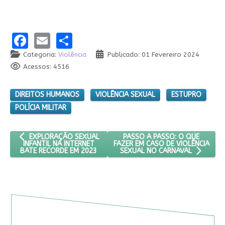
Facebook
Email
Share
Categoria:
Violência
Publicado: 01 Fevereiro 2024
Acessos: 4516
DIREITOS HUMANOS
VIOLÊNCIA SEXUAL
ESTUPRO
POLÍCIA MILITAR
ARTIGO ANTERIOR: EXPLORAÇÃO SEXUAL INFANTIL NA INTERNET
PRÓXIMO ARTIGO: PASSO A PAS
PASSO A PASSO: O QUE
EXPLORAÇÃO SEXUAL
FAZER EM CASO DE VIOLÊNCIA
INFANTIL NA INTERNET
BATE RECORDE EM 2023
SEXUAL NO CARNAVAL