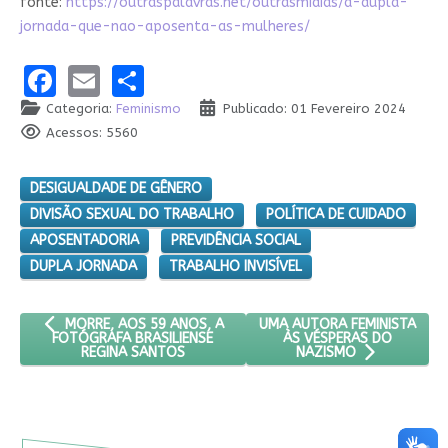
fonte:
https://outraspalavras.net/outrasmidias/a-dupla-
jornada-que-nao-aposenta-as-mulheres/
Facebook
Email
Share
Categoria:
Feminismo
Publicado: 01 Fevereiro 2024
Acessos: 5560
DESIGUALDADE DE GÊNERO
DIVISÃO SEXUAL DO TRABALHO
POLÍTICA DE CUIDADO
APOSENTADORIA
PREVIDÊNCIA SOCIAL
DUPLA JORNADA
TRABALHO INVISÍVEL
ARTIGO ANTERIOR: MORRE, AOS 59 ANOS, A FOTÓGRAFA BRASI
PRÓXIMO ARTIGO: UMA AUTO
UMA AUTORA FEMINISTA
MORRE, AOS 59 ANOS, A
ÀS VÉSPERAS DO
FOTÓGRAFA BRASILIENSE
REGINA SANTOS
NAZISMO