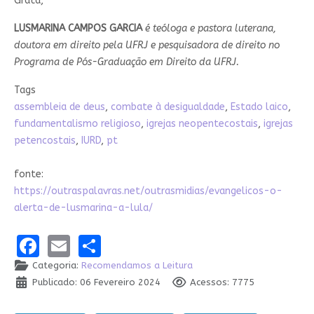
Grata,
LUSMARINA CAMPOS GARCIA
é teóloga e pastora luterana,
doutora em direito pela UFRJ e pesquisadora de direito no
Programa de Pós-Graduação em Direito da UFRJ.
Tags
assembleia de deus
,
combate à desigualdade
,
Estado laico
,
fundamentalismo religioso
,
igrejas neopentecostais
,
igrejas
petencostais
,
IURD
,
pt
fonte:
https://outraspalavras.net/outrasmidias/evangelicos-o-
alerta-de-lusmarina-a-lula/
Facebook
Email
Share
Categoria:
Recomendamos a Leitura
Publicado: 06 Fevereiro 2024
Acessos: 7775