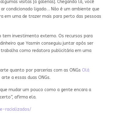
lgumas visitas [a galerias]. Chegando lá, você
 ar condicionado ligado… Não é um ambiente que
ntra em uma de trazer mais para perto das pessoas
o tem investimento externo. Os recursos para
dinheiro que Yasmin conseguiu juntar após ser
 trabalha como redatora publicitária em uma
e arte quanto por parcerias com as ONGs
Olá
e arte a essas duas ONGs.
em que mudar um pouco como a gente encara a
erto”, afirma ela.
e-racializados/