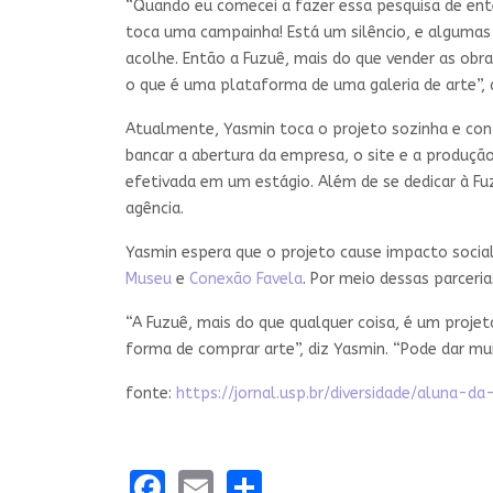
“Quando eu comecei a fazer essa pesquisa de enten
toca uma campainha! Está um silêncio, e algumas
acolhe. Então a Fuzuê, mais do que vender as obr
o que é uma plataforma de uma galeria de arte”, 
Atualmente, Yasmin toca o projeto sozinha e con
bancar a abertura da empresa, o site e a produçã
efetivada em um estágio. Além de se dedicar à F
agência.
Yasmin espera que o projeto cause impacto socia
Museu
e
Conexão Favela
. Por meio dessas parceri
“A Fuzuê, mais do que qualquer coisa, é um proj
forma de comprar arte”, diz Yasmin. “Pode dar mui
fonte:
https://jornal.usp.br/diversidade/aluna-
Facebook
Email
Share