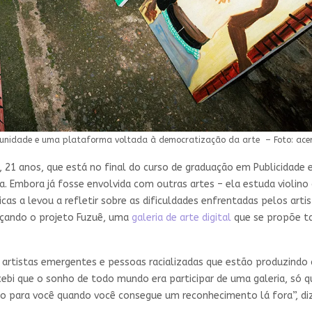
omunidade e uma plataforma voltada à democratização da arte – Foto: acer
a, 21 anos, que está no final do curso de graduação em Publicidad
. Embora já fosse envolvida com outras artes – ela estuda violino 
ticas a levou a refletir sobre as dificuldades enfrentadas pelos ar
nçando o projeto Fuzuê, uma
galeria de arte digital
que se propõe t
r artistas emergentes e pessoas racializadas que estão produzindo
rcebi que o sonho de todo mundo era participar de uma galeria, só q
ço para você quando você consegue um reconhecimento lá fora”, diz