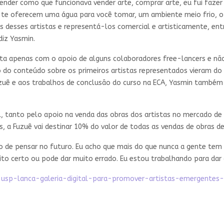
der como que funcionava vender arte, comprar arte, eu fui fazer a
 te oferecem uma água para você tomar, um ambiente meio frio, o
as desses artistas e representá-los comercial e artisticamente, e
diz Yasmin.
ta apenas com o apoio de alguns colaboradores free-lancers e nã
o do conteúdo sobre os primeiros artistas representados vieram do 
uzuê e aos trabalhos de conclusão do curso na ECA, Yasmin também
l, tanto pelo apoio na venda das obras dos artistas no mercado d
as, a Fuzuê vai destinar 10% do valor de todas as vendas de obras d
eto de pensar no futuro. Eu acho que mais do que nunca a gente t
to certo ou pode dar muito errado. Eu estou trabalhando para dar c
da-usp-lanca-galeria-digital-para-promover-artistas-emergentes-