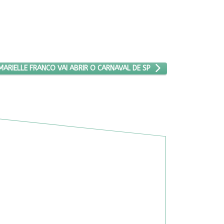
M HOMENAGEM A MARIELLE FRANCO VAI ABRIR O CARNAVAL DE SP
RIELLE FRANCO VAI ABRIR O CARNAVAL DE SP