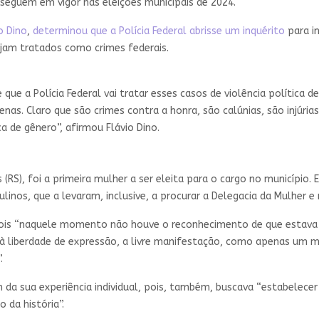
 seguem em vigor nas eleições municipais de 2024.
o Dino
,
determinou que a Polícia Federal abrisse um inquérito
para in
ejam tratados como crimes federais.
e a Polícia Federal vai tratar esses casos de violência política d
enas. Claro que são crimes contra a honra, são calúnias, são injúr
a de gênero”, afirmou Flávio Dino.
(RS), foi a primeira mulher a ser eleita para o cargo no município. E
linos, que a levaram, inclusive, a procurar a Delegacia da Mulher e
 pois “naquele momento não houve o reconhecimento de que estava s
o à liberdade de expressão, a livre manifestação, como apenas um 
.
ém da sua experiência individual, pois, também, buscava “estabelec
 da história”.