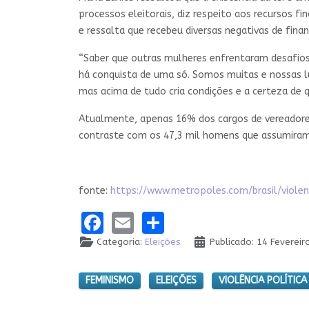
processos eleitorais, diz respeito aos recursos 
e ressalta que recebeu diversas negativas de finan
“Saber que outras mulheres enfrentaram desafios
há conquista de uma só. Somos muitas e nossas lu
mas acima de tudo cria condições e a certeza de 
Atualmente, apenas 16% dos cargos de vereadores
contraste com os 47,3 mil homens que assumiram
fonte:
https://www.metropoles.com/brasil/viol
Facebook
Email
Share
Categoria:
Eleições
Publicado: 14 Feverei
FEMINISMO
ELEIÇÕES
VIOLÊNCIA POLÍTICA