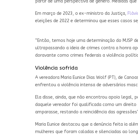
partir de uma perspectiva de gênero. Medidas que
Em março de 2023, o ex-ministro da Justiça,
Flávi
eleições de 2022 e determinou que esses casos s
“Então, temos hoje uma determinação do MJSP de qu
ultrapassando a ideia de crimes contra a honra ap
doravante como crimes federais a violência polític
Violência sofrida
A vereadora Maria Eunice Dias Wolf (PT), de Canoas 
enfrentou a violência intensa de adversários mascu
Ela disse, ainda, que não encontrou apoio legal,
daquele vereador foi qualificada como um direit
amparasse, restando a reincidência das agressões”
Maria Eunice destacou que a denúncia feita ia al
mulheres que foram caladas e silenciadas ao longo