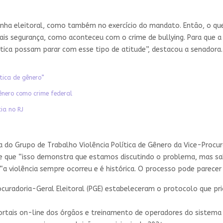
anha eleitoral, como também no exercício do mandato. Então, o que
 mais segurança, como aconteceu com o crime de bullying. Para que 
ica possam parar com esse tipo de atitude”, destacou a senadora.
tica de gênero”
gênero como crime federal
cia no RJ
 do Grupo de Trabalho Violência Política de Gênero da Vice-Procur
e que “isso demonstra que estamos discutindo o problema, mas sab
“a violência sempre ocorreu e é histórica. O processo pode parecer
curadoria-Geral Eleitoral (PGE) estabeleceram o protocolo que prio
tais on-line dos órgãos e treinamento de operadores do sistema d