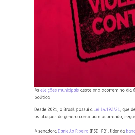
As
eleições municipais
deste ano ocorrem no dia 6
política.
Desde 2021, o Brasil possui a
Lei 14.192/21
, que d
os ataques de gênero continuam ocorrendo, segun
A senadora
Daniella Ribeiro
(PSD-PB), líder da
banc