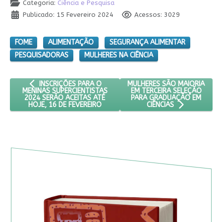
Categoria:
Ciência e Pesquisa
Publicado: 15 Fevereiro 2024
Acessos: 3029
FOME
ALIMENTAÇÃO
SEGURANÇA ALIMENTAR
PESQUISADORAS
MULHERES NA CIÊNCIA
ARTIGO ANTERIOR: INSCRIÇÕES PARA O MENINAS SUPERCIENTI
PRÓXIMO ARTIGO: MULHERES 
MULHERES SÃO MAIORIA
INSCRIÇÕES PARA O
EM TERCEIRA SELEÇÃO
MENINAS SUPERCIENTISTAS
PARA GRADUAÇÃO EM
2024 SERÃO ACEITAS ATÉ
HOJE, 16 DE FEVEREIRO
CIÊNCIAS