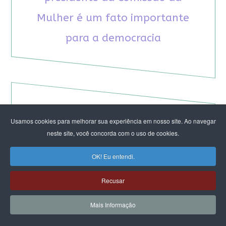
Mulher é um fato importante
para a democracia
RECOMENDAMOS A LEITURA
Usamos cookies para melhorar sua experiência em nosso site. Ao navegar
neste site, você concorda com o uso de cookies.
August Nimtz prova que marxismo e
OK! Eu entendi.
antirracismo são indissociáveis na luta
anticapitalista
Recusar
Rap transfeminista radical argentino na FLIPEI
Quem tem medo dos corpos trans?
Mais Informação
Projetos de proteção às mulheres travados no
Congresso ameaçam a democracia