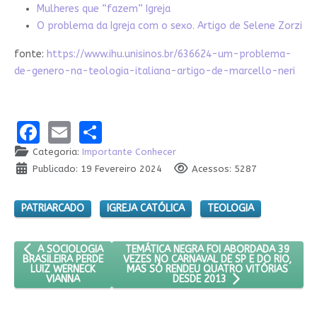
Mulheres que “fazem” Igreja
O problema da Igreja com o sexo. Artigo de Selene Zorzi
fonte:
https://www.ihu.unisinos.br/636624-um-problema-
de-genero-na-teologia-italiana-artigo-de-marcello-neri
Facebook
Email
Share
Categoria:
Importante Conhecer
Publicado: 19 Fevereiro 2024
Acessos: 5287
PATRIARCADO
IGREJA CATÓLICA
TEOLOGIA
ARTIGO ANTERIOR: A SOCIOLOGIA BRASILEIRA PERDE LUIZ WERNE
PRÓXIMO ARTIGO: TEMÁTICA NEGRA FOI A
TEMÁTICA NEGRA FOI ABORDADA 39
A SOCIOLOGIA
VEZES NO CARNAVAL DE SP E DO RIO,
BRASILEIRA PERDE
MAS SÓ RENDEU QUATRO VITÓRIAS
LUIZ WERNECK
VIANNA
DESDE 2013