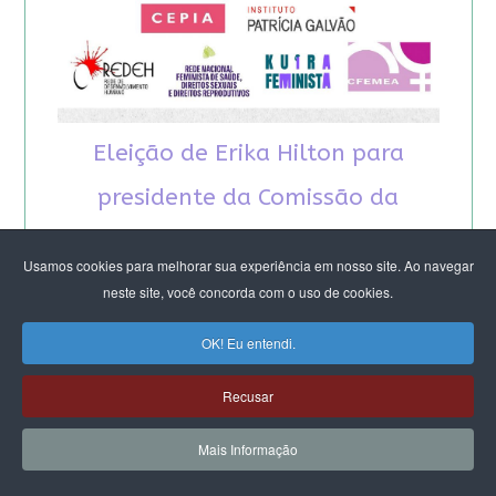
Eleição de Erika Hilton para
presidente da Comissão da
Mulher é um fato importante
Usamos cookies para melhorar sua experiência em nosso site. Ao navegar
para a democracia
neste site, você concorda com o uso de cookies.
OK! Eu entendi.
Recusar
Mais Informação
RECOMENDAMOS A LEITURA