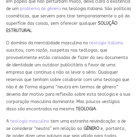
em papéis que não perturbam muito, deixa clara a existência
de um
problema de gênero
na teologia italiana. São políticas
cosméticas, que servem para tirar temporariamente o pó da
superfície das coisas, sem oferecer qualquer
SOLUÇÃO
ESTRUTURAL
.
O domínio da mentalidade masculina na
teologia italiana
suscitou, com razão, suspeitas nas teólogas, que
provavelmente estão cansadas de fazer do seu documento
de identidade um outdoor publicitário a favor de uma
empresa que continua a não as levar a sério. Quaisquer
reservas que tenham sobre colaborar com uma teologia que
não é de forma alguma “neutra em termos de gênero”
deveria dar motivo para reflexão sobre esta teologia e a sua
corporação masculina dominante. Mas poucos vestígios
disso são encontrados na mesma
TEOLOGIA
.
A
teologia masculina
tem uma estranha reivindicação: a de
se considerar “neutra” em relação ao
GÊNERO
e, portanto,
de poder dizer uma palavra que seja válida para todos.