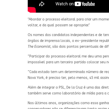
"Abordar o processo eleitoral para criar um momen
voltar, e da qual possam se apropriar."
Os nomes dos candidatos independentes e de terc
órgãos de imprensa locais, o ex-presidente repub
The Economist
, são dois pontos percentuais de d
“Participar do processo eleitoral me deu uma per
impossível para um terceiro partido colocar seu 
“Cada estado tem um determinado número de requ
Nova York, é preciso ter, pelo menos, 45 mil assin
Além de integrar o PSL, De la Cruz é uma das dire
também serve como laboratório de mídia para a c
Nos últimos anos, organizações como essa ganhar
conservadores não se diferenciavam tanto assim na