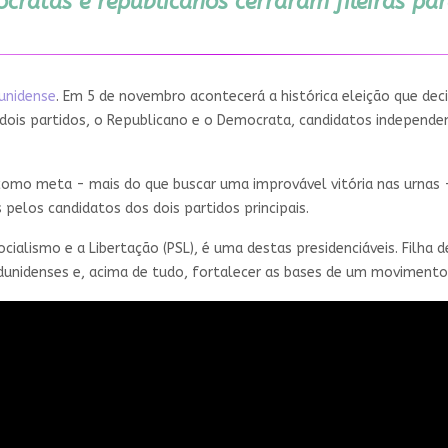
cratas e republicanos cerraram fileiras pa
unidense
. Em 5 de novembro acontecerá a histórica eleição que dec
 dois partidos, o Republicano e o Democrata, candidatos independ
como meta - mais do que buscar uma improvável vitória nas urnas
 pelos candidatos dos dois partidos principais.
ocialismo e a Libertação (PSL), é uma destas presidenciáveis. Filha 
dunidenses e, acima de tudo, fortalecer as bases de um movimento 