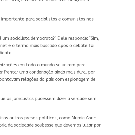
o importante para socialistas e comunistas nos
 um socialista democrata?". E ele responde: "Sim,
nternet e o termo mais buscado após o debate foi
didata.
rganizações em todo o mundo se uniram para
 enfrentar uma condenação ainda mais dura, por
s apontavam relações do país com espionagem de
ue os jornalistas pudessem dizer a verdade sem
muitos outros presos políticos, como Mumia Abu-
aioria da sociedade soubesse que devemos lutar por