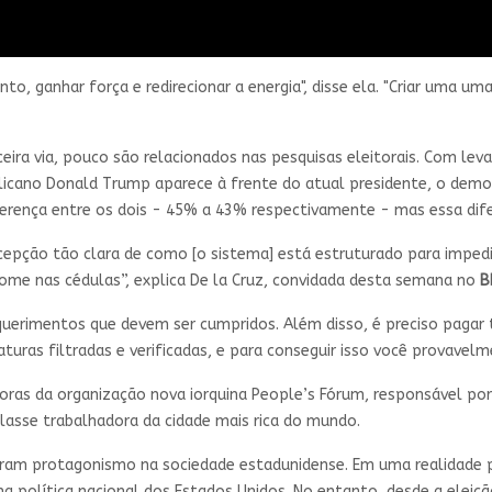
to, ganhar força e redirecionar a energia", disse ela. "Criar uma 
eira via, pouco são relacionados nas pesquisas eleitorais. Com l
licano Donald Trump aparece à frente do atual presidente, o democ
iferença entre os dois - 45% a 43% respectivamente - mas essa di
cepção tão clara de como [o sistema] está estruturado para impedir
nome nas cédulas”, explica De la Cruz, convidada desta semana no
B
erimentos que devem ser cumpridos. Além disso, é preciso pagar 
aturas filtradas e verificadas, e para conseguir isso você provavel
toras da organização nova iorquina People’s Fórum, responsável po
lasse trabalhadora da cidade mais rica do mundo.
am protagonismo na sociedade estadunidense. Em uma realidade pa
 política nacional dos Estados Unidos. No entanto, desde a eleição