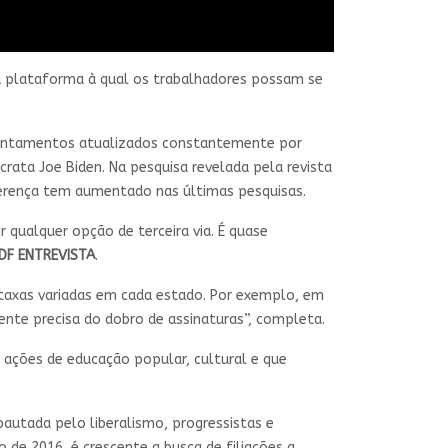
uma plataforma à qual os trabalhadores possam se
evantamentos atualizados constantemente por
rata Joe Biden. Na pesquisa revelada pela revista
ferença tem aumentado nas últimas pesquisas.
 qualquer opção de terceira via. É quase
DF ENTREVISTA
.
taxas variadas em cada estado. Por exemplo, em
mente precisa do dobro de assinaturas”, completa.
r ações de educação popular, cultural e que
utada pelo liberalismo, progressistas e
 de 2016, é crescente a busca de filiações a