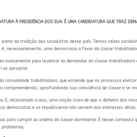
DATURA À PRESIDÊNCIA DOS EUA. É UMA CANDIDATURA QUE TRAZ DE
arte da tradição dos socialistas deste país. Temos raízes sociali
 é, necessariamente, uma democracia a favor da classe trabalhado
ses exatamente para levantar as demandas da classe trabalhadora 
 se apropriar.
da comunidade trabalhadora, que entende que os processos eleitor
 compreendendo, aprofundando sua consciência de classe e se mo
. E, relacionado a isso, uma noção clara de que o dinheiro dos no
os democratas e os republicanos não servem aos interesses delas
nas para cumprir as ordens da classe dominante. É nesse contexto
os problemas.