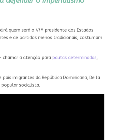
ra defender o imperialismo
idirá quem será o 47º presidente dos Estados
entes e de partidos menos tradicionais, costumam
 - chamar a atenção para
pautas determinadas
,
de pais imigrantes da República Dominicana, De la
popular socialista.