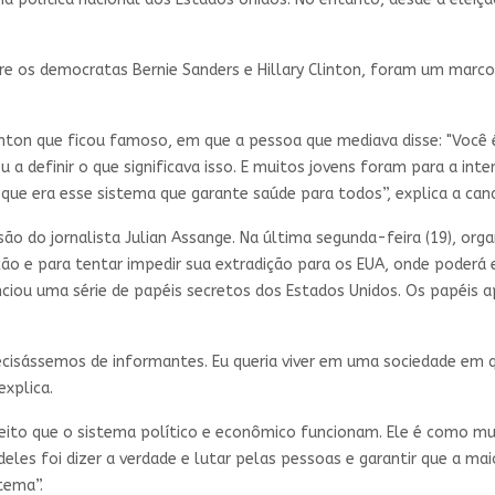
tre os democratas Bernie Sanders e Hillary Clinton, foram um marc
inton que ficou famoso, em que a pessoa que mediava disse: "Você é
eçou a definir o que significava isso. E muitos jovens foram para a i
 que era esse sistema que garante saúde para todos”, explica a can
isão do jornalista Julian Assange. Na última segunda-feira (19), o
ção e para tentar impedir sua extradição para os EUA, onde poderá
unciou uma série de papéis secretos dos Estados Unidos. Os papéi
ecisássemos de informantes. Eu queria viver em uma sociedade em q
explica.
o jeito que o sistema político e econômico funcionam. Ele é como 
 deles foi dizer a verdade e lutar pelas pessoas e garantir que a m
tema”.