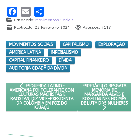
Facebook
Email
Share
Categoria:
Movimentos Sociais
Publicado: 23 Fevereiro 2024
Acessos: 4117
MOVIMENTOS SOCIAIS
CAPITALISMO
EXPLORAÇÃO
AMÉRICA LATINA
IMPERIALISMO
CAPITAL FINANCEIRO
DÍVIDA
AUDITORIA CIDADÃ DA DÍVIDA
ARTIGO ANTERIOR: ESQUERDA LATINO-AMERICANA FOI TOLE
PRÓXIMO ARTIGO: ESPETÁC
ESPETÁCULO RESGATA
ESQUERDA LATINO-
MEMÓRIA DE
AMERICANA FOI TOLERANTE COM
MARGARIDA ALVES E
CULTURAS MACHISTAS E
ROSELI NUNES NO MÊS
RACISTAS, DIZ VICE-PRESIDENTA
DE LUTA DAS MULHERES
DA COLÔMBIA EM FOZ DO
IGUAÇU