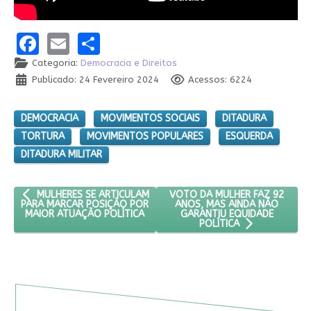
Facebook
Email
Share
Categoria:
Democracia e Direitos
Publicado: 24 Fevereiro 2024
Acessos: 6224
DEMOCRACIA
MOVIMENTOS SOCIAIS
DITADURA
TORTURA
MOVIMENTOS POPULARES
ESQUERDA
DITADURA MILITAR
ARTIGO ANTERIOR: MULHERES SE ARTICULAM PARA MARCAR POS
PRÓXIMO ARTIGO: VOTO DA MU
VOTO DA MULHER FAZ 92
MULHERES SE ARTICULAM
ANOS, MAS AINDA NÃO
PARA MARCAR POSIÇÃO POR
GARANTIU EQUIDADE
MAIOR ATUAÇÃO POLÍTICA
POLÍTICA