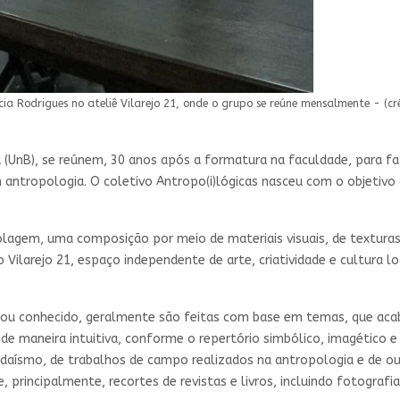
cia Rodrigues no ateliê Vilarejo 21, onde o grupo se reúne mensalmente - (c
a (UnB), se reúnem, 30 anos após a formatura na faculdade, para fa
 antropologia. O coletivo Antropo(i)lógicas nasceu com o objetivo
olagem, uma composição por meio de materiais visuais, de textura
 Vilarejo 21, espaço independente de arte, criatividade e cultura
ficou conhecido, geralmente são feitas com base em temas, que aca
 de maneira intuitiva, conforme o repertório simbólico, imagético e
adaísmo, de trabalhos de campo realizados na antropologia e de o
, principalmente, recortes de revistas e livros, incluindo fotografi