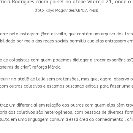
trícia Rodrigues criam painel no ateliê Vilarejo 21, onde o
(foto: Kayo Magalhães/CB/D.A Press)
corre pelo Instagram @coletivoilo, que contém um arquivo dos tra
ibilidade por meio das redes sociais permitiu que elas entrassem
de colagistas com quem podemos dialogar e trocar experiências”,
iras de criar”, reforça Márcia.
reunir no ateliê de Lelia sem pretensões, mas que, agora, observa 
 com outros coletivos e estamos buscando editais para fazer uma e
o traz um diferencial em relação aos outros com quem elas têm tr
ia dos coletivos são heterogêneos, com pessoas de diversas form
esulta em uma linguagem comum a essa área do conhecimento”, afi