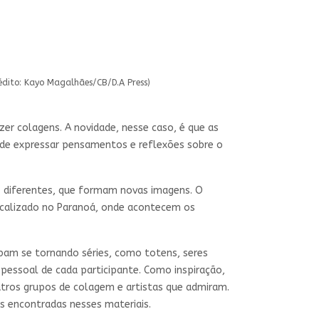
rédito: Kayo Magalhães/CB/D.A Press)
zer colagens. A novidade, nesse caso, é que as
 de expressar pensamentos e reflexões sobre o
s diferentes, que formam novas imagens. O
 localizado no Paranoá, onde acontecem os
bam se tornando séries, como totens, seres
 pessoal de cada participante. Como inspiração,
utros grupos de colagem e artistas que admiram.
as encontradas nesses materiais.