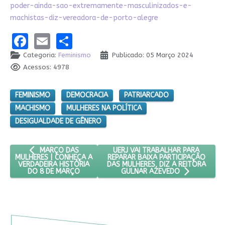
poder-ainda-sao-extremamente-masculinizados-e-
machistas-diz-vereadora-de-porto-alegre
Facebook
Email
Share
Categoria:
Feminismo
Publicado: 05 Março 2024
Acessos: 4978
FEMINISMO
DEMOCRACIA
PATRIARCADO
MACHISMO
MULHERES NA POLÍTICA
DESIGUALDADE DE GÊNERO
ARTIGO ANTERIOR: MARÇO DAS MULHERES | CONHEÇA A VER
PRÓXIMO ARTIGO: UERJ VAI TRAB
UERJ VAI TRABALHAR PARA
MARÇO DAS
REPARAR BAIXA PARTICIPAÇÃO
MULHERES | CONHEÇA A
DAS MULHERES, DIZ A REITORA
VERDADEIRA HISTÓRIA
DO 8 DE MARÇO
GULNAR AZEVEDO