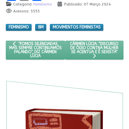
Categoria:
Feminismo
Publicado: 07 Março 2024
Acessos: 5555
FEMINISMO
8M
MOVIMENTOS FEMINISTAS
ARTIGO ANTERIOR: "FOMOS SILENCIADAS, MAS SEMPRE CONTIN
PRÓXIMO ARTIGO: CÁRMEN LÚCI
CÁRMEN LÚCIA: "DISCURSO
"FOMOS SILENCIADAS,
DE ÓDIO CONTRA MULHER
MAS SEMPRE CONTINUAMOS
SE ACENTUA E É SEXISTA"
FALANDO", DIZ CÁRMEN
LÚCIA