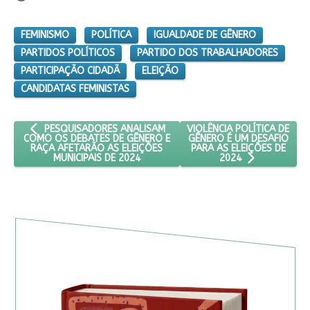
FEMINISMO
POLÍTICA
IGUALDADE DE GÊNERO
PARTIDOS POLÍTICOS
PARTIDO DOS TRABALHADORES
PARTICIPAÇÃO CIDADÃ
ELEIÇÃO
CANDIDATAS FEMINISTAS
ARTIGO ANTERIOR: PESQUISADORES ANALISAM COMO OS DEBATE
PRÓXIMO ARTIGO: VIOLÊNCI
VIOLÊNCIA POLÍTICA DE
PESQUISADORES ANALISAM
GÊNERO É UM DESAFIO
COMO OS DEBATES DE GÊNERO E
PARA AS ELEIÇÕES DE
RAÇA AFETARÃO AS ELEIÇÕES
MUNICIPAIS DE 2024
2024