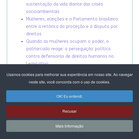
sustentação da vida diante das crises
socioambientais
Mulheres, eleições e o Parlamento brasileiro:
entre a retórica da proteção e a disputa por
direitos
Quando as mulheres ocupam o poder, o
patriarcado reage: a perseguição política
contra defensoras de direitos humanos no
Legislativo
20 anos da Lei Maria da Penha: avanços e
Usamos cookies para melhorar sua experiência em nosso site. Ao navegar
desafios
neste site, você concorda com o uso de cookies.
Fortalecer a política feminista na América
Latina e no Caribe
OK! Eu entendi.
Jornadas de autocuidado e cuidado coletivo
entre CFEMEA e Mulheres do Movimento de
Recusar
Trabalhadoras e Trabalhadores Rurais Sem
Terra (MST) do Distrito Federal e Entorno
Mais Informação