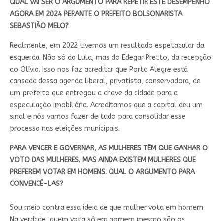
QUAL VAI SER O ARGUMENTO PARA REPETIR ESTE DESEMPENHO
AGORA EM 2024 PERANTE O PREFEITO BOLSONARISTA
SEBASTIÃO MELO?
Realmente, em 2022 tivemos um resultado espetacular da
esquerda. Não só do Lula, mas do Edegar Pretto, da recepção
ao Olívio. Isso nos faz acreditar que Porto Alegre está
cansada dessa agenda liberal, privatista, conservadora, de
um prefeito que entregou a chave da cidade para a
especulação imobiliária. Acreditamos que a capital deu um
sinal e nós vamos fazer de tudo para consolidar esse
processo nas eleições municipais.
PARA VENCER E GOVERNAR, AS MULHERES TÊM QUE GANHAR O
VOTO DAS MULHERES. MAS AINDA EXISTEM MULHERES QUE
PREFEREM VOTAR EM HOMENS. QUAL O ARGUMENTO PARA
CONVENCÊ-LAS?
Sou meio contra essa ideia de que mulher vota em homem.
Na verdade, quem vota só em homem mesmo são os