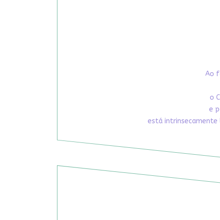
Ao f
o C
e p
está intrinsecamente 