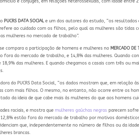
 domicílio e cônjuges, em relações heterossexuais, com idade entre 
do
PUCRS DATA SOCIAL
e um dos autores do estudo, “os resultados 
 refere ao cuidado com os filhos, pelo qual as mulheres são tidas 
sas mulheres no mercado de trabalho”.
 se compara a participação de homens e mulheres no
MERCADO DE 
ão fora do mercado de trabalho, e 14,8% das mulheres. Quando co
8,9% das mulheres. E quando chegamos a casais com três ou mais
s.
adora do PUCRS Data Social, “os dados mostram que, em relação à
as com mais filhos. O mesmo, no entanto, não ocorre entre os hom
tado da ideia de que cabe mais às mulheres do que aos homens cuida
ades raciais, e mostra que
mulheres gaúchas negras
parecem sofre
, 12,8% estão fora do mercado de trabalho por motivos domésticos.
videnciam que, independentemente no número de filhos ou da idade
heres brancas.