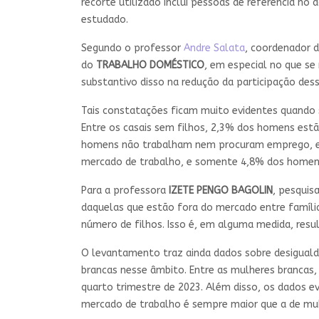
recorte utilizado inclui pessoas de referência no
estudado.
Segundo o professor
Andre Salata
, coordenador 
do
TRABALHO DOMÉSTICO
, em especial no que se
substantivo disso na redução da participação des
Tais constatações ficam muito evidentes quando
Entre os casais sem filhos, 2,3% dos homens est
homens não trabalham nem procuram emprego, e 1
mercado de trabalho, e somente 4,8% dos homen
Para a professora
IZETE PENGO BAGOLIN
, pesquis
daquelas que estão fora do mercado entre famíli
número de filhos. Isso é, em alguma medida, resul
O levantamento traz ainda dados sobre desiguald
brancas nesse âmbito. Entre as mulheres brancas
quarto trimestre de 2023. Além disso, os dados e
mercado de trabalho é sempre maior que a de mul