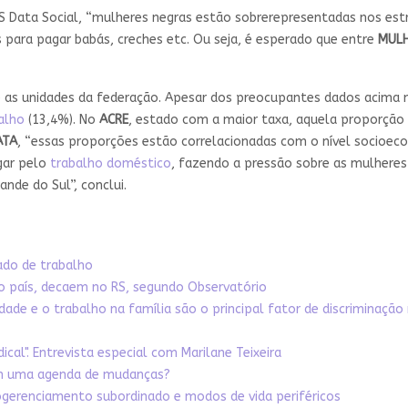
S Data Social, “mulheres negras estão sobrerepresentadas nos estr
para pagar babás, creches etc. Ou seja, é esperado que entre
MULH
 as unidades da federação. Apesar dos preocupantes dados acima
alho
(13,4%). No
ACRE
, estado com a maior taxa, aquela proporção
ATA
, “essas proporções estão correlacionadas com o nível socioec
agar pelo
trabalho doméstico
, fazendo a pressão sobre as mulhere
de do Sul”, conclui.
ado de trabalho
o país, decaem no RS, segundo Observatório
dade e o trabalho na família são o principal fator de discriminação 
al". Entrevista especial com Marilane Teixeira
gem uma agenda de mudanças?
togerenciamento subordinado e modos de vida periféricos