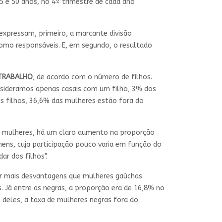
25 e 50 anos, no 4º trimestre de cada ano
expressam, primeiro, a marcante divisão
como responsáveis. E, em segundo, o resultado
TRABALHO
, de acordo com o número de filhos.
nsideramos apenas casais com um filho, 3% dos
 filhos, 36,6% das mulheres estão fora do
s mulheres, há um claro aumento na proporção
ens, cuja participação pouco varia em função do
r dos filhos".
r mais desvantagens que mulheres gaúchas
 Já entre as negras, a proporção era de 16,8% no
 deles, a taxa de mulheres negras fora do