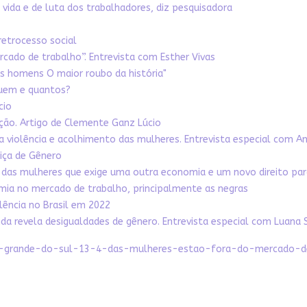
vida e de luta dos trabalhadores, diz pesquisadora
retrocesso social
ado de trabalho”. Entrevista com Esther Vivas
 homens O maior roubo da história"
quem e quantos?
cio
zação. Artigo de Clemente Ganz Lúcio
 da violência e acolhimento das mulheres. Entrevista especial com 
tiça de Gênero
 das mulheres que exige uma outra economia e um novo direito par
mia no mercado de trabalho, principalmente as negras
lência no Brasil em 2022
 revela desigualdades de gênero. Entrevista especial com Luana 
-rio-grande-do-sul-13-4-das-mulheres-estao-fora-do-mercado-