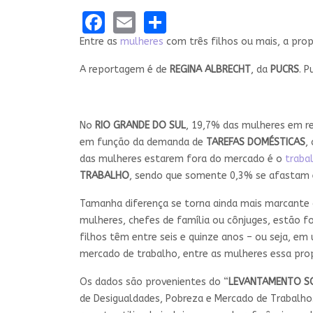
Facebook
Email
Share
Entre as
mulheres
com três filhos ou mais, a pro
A reportagem é de
REGINA ALBRECHT
, da
PUCRS
. 
No
RIO GRANDE DO SUL
, 19,7% das mulheres em re
em função da demanda de
TAREFAS DOMÉSTICAS
,
das mulheres estarem fora do mercado é o
traba
TRABALHO
, sendo que somente 0,3% se afastam 
Tamanha diferença se torna ainda mais marcante q
mulheres, chefes de família ou cônjuges, estão f
filhos têm entre seis e quinze anos – ou seja, em
mercado de trabalho, entre as mulheres essa pro
Os dados são provenientes do “
LEVANTAMENTO SO
de Desigualdades, Pobreza e Mercado de Trabalho