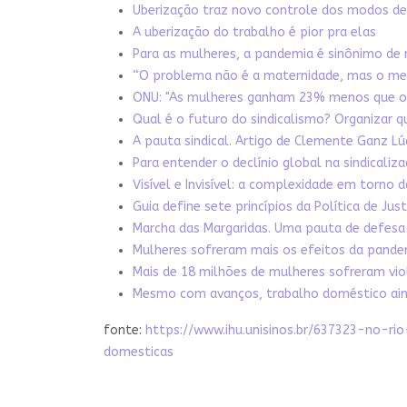
Uberização traz novo controle dos modos de 
A uberização do trabalho é pior pra elas
Para as mulheres, a pandemia é sinônimo de 
“O problema não é a maternidade, mas o merc
ONU: "As mulheres ganham 23% menos que os
Qual é o futuro do sindicalismo? Organizar 
A pauta sindical. Artigo de Clemente Ganz Lú
Para entender o declínio global na sindicali
Visível e Invisível: a complexidade em torno
Guia define sete princípios da Política de Jus
Marcha das Margaridas. Uma pauta de defesa
Mulheres sofreram mais os efeitos da pande
Mais de 18 milhões de mulheres sofreram vio
Mesmo com avanços, trabalho doméstico ainda
fonte:
https://www.ihu.unisinos.br/637323-no
domesticas