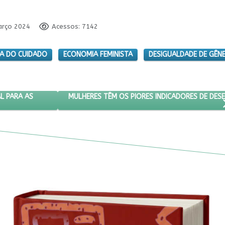
arço 2024
Acessos: 7142
A DO CUIDADO
ECONOMIA FEMINISTA
DESIGUALDADE DE GÊN
ALDADE SALARIAL PARA AS MULHERES?
PRÓXIMO ARTIGO: MULHERES TÊM OS PIORES IN
MULHERES TÊM OS PIORES INDICADORES DE DE
L PARA AS