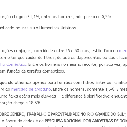
porção chega a 31,1%; entre os homens, não passa de 0,5%.
Publicado no Instituto Humanitas Unisinos
lações conjugais, com idade entre 25 e 50 anos, estão fora do
mer
 como ter que cuidar de filhos, de outros dependentes ou dos afaz
lho doméstico
. Entre os homens no mesmo recorte, por sua vez, 
em função de tarefas domésticas.
uando olhamos apenas para famílias com filhos. Entre as famílias
ora do
mercado de trabalho
. Entre os homens, somente 1,6%. E me
 uma faixa etária mais elevada –, a diferença é significativa: enq
porção chega a 18,5%.
BRE GÊNERO, TRABALHO E PARENTALIDADE NO
RIO GRANDE DO SUL
”
. A fonte de dados é da
PESQUISA NACIONAL POR AMOSTRAS DE DOM