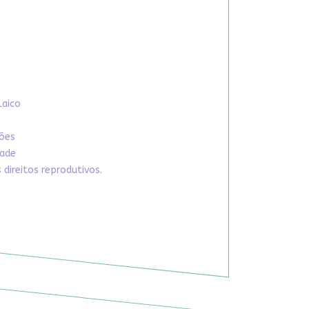
Laico
xões
dade
direitos reprodutivos.