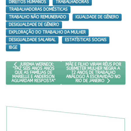
DIREITOS HUMANOS
TRABALHADORAS
TRABALHADORAS DOMÉSTICAS
TRABALHO NÃO REMUNERADO
IGUALDADE DE GÊNERO
DESIGUALDADE DE GÊNERO
EXPLORAÇÃO DO TRABALHO DA MULHER
DESIGUALDADE SALARIAL
ESTATÍSTICAS SOCIAIS
IBGE
ARTIGO ANTERIOR: JUREMA WERNECK: “FAZ SEIS ANOS ANOS Q
PRÓXIMO ARTIGO: MÃE E FILHO V
MÃE E FILHO VIRAM RÉUS POR
JUREMA WERNECK:
SUBMETER MULHER NEGRA A
“FAZ SEIS ANOS ANOS
72 ANOS DE TRABALHO
QUE AS FAMÍLIAS DE
ANÁLOGO À ESCRAVIDÃO NO
MARIELLE E ANDERSON
AGUARDAM RESPOSTA”
RIO DE JANEIRO