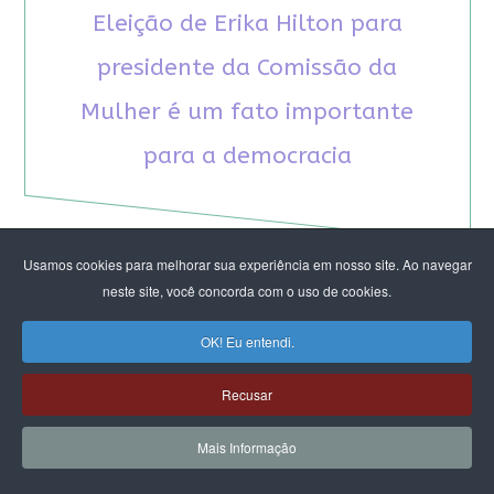
Eleição de Erika Hilton para
presidente da Comissão da
Mulher é um fato importante
para a democracia
Usamos cookies para melhorar sua experiência em nosso site. Ao navegar
neste site, você concorda com o uso de cookies.
RECOMENDAMOS A LEITURA
OK! Eu entendi.
August Nimtz prova que marxismo e
Recusar
antirracismo são indissociáveis na luta
anticapitalista
Mais Informação
Rap transfeminista radical argentino na FLIPEI
Quem tem medo dos corpos trans?