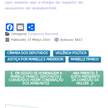
caso-marielle-veja-a-integra-do-inquerito-do-
assassinato-da-vereadora.html
Facebook
Email
Share
Categoria:
Congresso Nacional
Publicado: 25 Março 2024
Acessos: 4822
CÂMARA DOS DEPUTADOS
VIOLÊNCIA POLÍTICA
JUSTIÇA POR MARIELLE E ANDERSON
MARIELLE FRANCO
ARTIGO ANTERIOR: EM SESSÃO DE HOMENAGEM A MARIELLE 
PRÓXIMO ARTIGO: ANA
ANA PIMENTEL É
EM SESSÃO DE HOMENAGEM A
ELEITA PRESIDENTE
MARIELLE FRANCO, DEPUTADOS E
DA COMISSÃO DA
CONVIDADOS PEDEM CONDENAÇÃO
DOS MANDANTES
MULHER