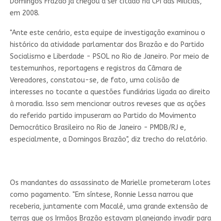
Domingos Frazão já chegou a ser citado na CPI das Milícias,
em 2008.
"Ante este cenário, esta equipe de investigação examinou o
histórico da atividade parlamentar dos Brazão e do Partido
Socialismo e Liberdade - PSOL no Rio de Janeiro. Por meio de
testemunhos, reportagens e registros da Câmara de
Vereadores, constatou-se, de fato, uma colisão de
interesses no tocante a questões fundiárias ligada ao direito
à moradia. Isso sem mencionar outros reveses que as ações
do referido partido impuseram ao Partido do Movimento
Democrático Brasileiro no Rio de Janeiro - PMDB/RJ e,
especialmente, a Domingos Brazão", diz trecho do relatório.
Os mandantes do assassinato de Marielle prometeram lotes
como pagamento. "Em síntese, Ronnie Lessa narrou que
receberia, juntamente com Macalé, uma grande extensão de
terras que os Irmãos Brazão estavam planejando invadir para