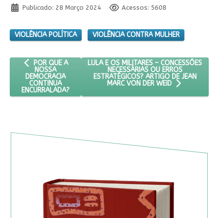
Publicado: 28 Março 2024
Acessos: 5608
VIOLÊNCIA POLÍTICA
VIOLÊNCIA CONTRA MULHER
ARTIGO ANTERIOR: POR QUE A NOSSA DEMOCRACIA CONTINU
PRÓXIMO ARTIGO: LULA E OS MILITARES
LULA E OS MILITARES – CONCESSÕES
POR QUE A
NECESSÁRIAS OU ERROS
NOSSA
ESTRATÉGICOS? ARTIGO DE JEAN
DEMOCRACIA
CONTINUA
MARC VON DER WEID
ENCURRALADA?