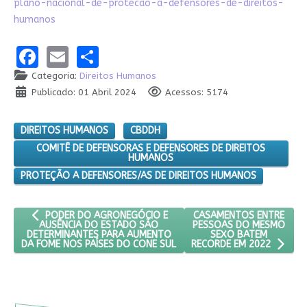
plano-nacional-de-protecao-a-defensores-de-direitos-
humanos
Facebook
Email
Share
Categoria:
Direitos Humanos
Publicado: 01 Abril 2024
Acessos: 5174
DIREITOS HUMANOS
CBDDH
COMITÊ DE DEFENSORAS E DEFENSORES DE DIREITOS
HUMANOS
PROTEÇÃO A DEFENSORES/AS DE DIREITOS HUMANOS
ARTIGO ANTERIOR: PODER DO AGRONEGÓCIO E AUSÊNCIA DO 
PRÓXIMO ARTIGO: CASAM
CASAMENTOS ENTRE
PODER DO AGRONEGÓCIO E
PESSOAS DO MESMO
AUSÊNCIA DO ESTADO SÃO
SEXO BATEM
DETERMINANTES PARA AUMENTO
DA FOME NOS PAÍSES DO CONE SUL
RECORDE EM 2022