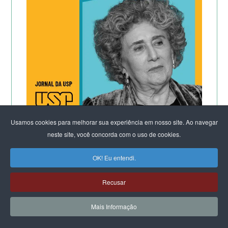
Usamos cookies para melhorar sua experiência em nosso site. Ao navegar
neste site, você concorda com o uso de cookies.
CLIQUE E LEIA:
OK! Eu entendi.
Por que os homens continuam a
matar as mulheres?
Recusar
&
Mais Informação