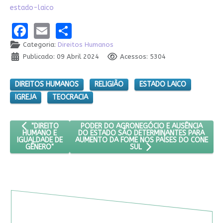
estado-laico
Facebook
Email
Share
Categoria:
Direitos Humanos
Publicado: 09 Abril 2024
Acessos: 5304
DIREITOS HUMANOS
RELIGIÃO
ESTADO LAICO
IGREJA
TEOCRACIA
ARTIGO ANTERIOR: "DIREITO HUMANO E IGUALDADE DE GÊNERO
PRÓXIMO ARTIGO: PODER DO AGRONEGÓCIO 
PODER DO AGRONEGÓCIO E AUSÊNCIA
"DIREITO
DO ESTADO SÃO DETERMINANTES PARA
HUMANO E
AUMENTO DA FOME NOS PAÍSES DO CONE
IGUALDADE DE
GÊNERO"
SUL