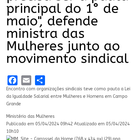
principal do 1° de
maio", defende
ministra das
Mulheres junto ao
movimento sindical
Facebook
Email
Share
Encontro com organizações sindicais teve como pauta a Lei
da Igualdade Salarial entre Mulheres e Homens em Campo
Grande
Compartilhe por Facebook
Compartilhe por Twitter
Compartilhe por LinkedIn
Compartilhe por WhatsApp
link para Copiar para área de transferênc
Ministério das Mulheres
Publicado em
05/04/2024 09h42
Atualizado em
05/04/2024
10h10