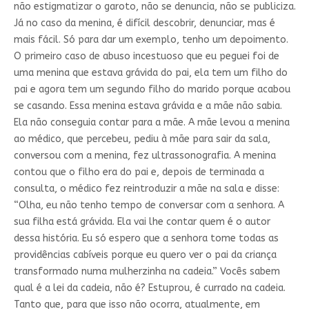
não estigmatizar o garoto, não se denuncia, não se publiciza.
Já no caso da menina, é difícil descobrir, denunciar, mas é
mais fácil. Só para dar um exemplo, tenho um depoimento.
O primeiro caso de abuso incestuoso que eu peguei foi de
uma menina que estava grávida do pai, ela tem um filho do
pai e agora tem um segundo filho do marido porque acabou
se casando. Essa menina estava grávida e a mãe não sabia.
Ela não conseguia contar para a mãe. A mãe levou a menina
ao médico, que percebeu, pediu à mãe para sair da sala,
conversou com a menina, fez ultrassonografia. A menina
contou que o filho era do pai e, depois de terminada a
consulta, o médico fez reintroduzir a mãe na sala e disse:
“Olha, eu não tenho tempo de conversar com a senhora. A
sua filha está grávida. Ela vai lhe contar quem é o autor
dessa história. Eu só espero que a senhora tome todas as
providências cabíveis porque eu quero ver o pai da criança
transformado numa mulherzinha na cadeia.” Vocês sabem
qual é a lei da cadeia, não é? Estuprou, é currado na cadeia.
Tanto que, para que isso não ocorra, atualmente, em