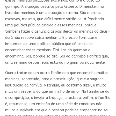
existe, mas são situações extremas, como é o caso do
garimpo. A situação descrita pelo Gilberto Dimenstein no
livro das meninas é uma situação extrema. São meninas
escravas, mesmo, que dificilmente sairão de lá. Precisaria
uma política pública dirigida a essas meninas, porque
também fazer a denúncia depois deixar as meninas ao deus-
dará não resolve coisa nenhuma. E preciso formular e
implementar uma política pública que dê conta de
encaminhar essas meninas. Tirá-las do garimpo e
encaminhá-las, porque só tirá-las do garimpo significa que,
uma semana depois, elas estarão no garimpo novamente.
Quero tratar de um outro fenômeno que encaminha muitas
meninas, sobretudo, para a prostituição, que é a sagrada
instituição da família. A família, eu costumo dizer, é muito
mais um vespeiro do que um ninho de amor. Na família se dá
a competição, a inveja, a trapaça, a rasteira, enfim, a família
é, realmente, um embrião de uma série de condutas não
muito elogiáveis em que a pessoa pode se empenhar no seu