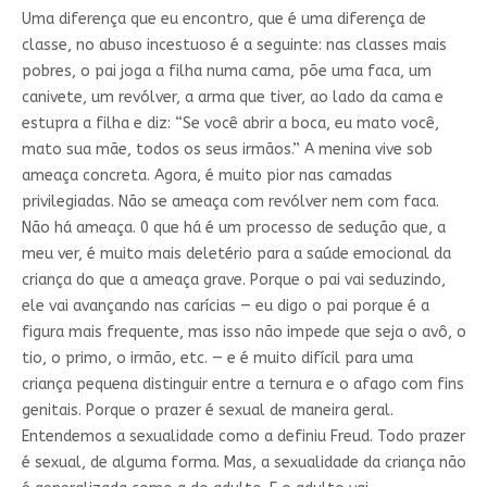
Uma diferença que eu encontro, que é uma diferença de
classe, no abuso incestuoso é a seguinte: nas classes mais
pobres, o pai joga a filha numa cama, põe uma faca, um
canivete, um revólver, a arma que tiver, ao lado da cama e
estupra a filha e diz: “Se você abrir a boca, eu mato você,
mato sua mãe, todos os seus irmãos.” A menina vive sob
ameaça concreta. Agora, é muito pior nas camadas
privilegiadas. Não se ameaça com revólver nem com faca.
Não há ameaça. 0 que há é um processo de sedução que, a
meu ver, é muito mais deletério para a saúde emocional da
criança do que a ameaça grave. Porque o pai vai seduzindo,
ele vai avançando nas carícias — eu digo o pai porque é a
figura mais frequente, mas isso não impede que seja o avô, o
tio, o primo, o irmão, etc. — e é muito difícil para uma
criança pequena distinguir entre a ternura e o afago com fins
genitais. Porque o prazer é sexual de maneira geral.
Entendemos a sexualidade como a definiu Freud. Todo prazer
é sexual, de alguma forma. Mas, a sexualidade da criança não