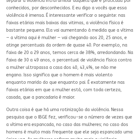
separar a violência intrafamiliar daquela que é praticada por
conhecidos, por desconhecidos. E eu digo a vocês que essa
violência é imensa. É interessante verificar o seguinte: nas
faixas etárias mais baixas das vitimas, a violência física é
bastante pequena. Ela vai aumentando à medida que a vítima
— a vítima aqui é mulher — vai chegando aos 20, 25 anos, e
atinge percentuais da ordem de quase 40. Por exemplo, na
faixa de 20 a 29 anos, temos cerca de 38%, arredondando. Na
faixa de 30 a 49 anos, o percentual de violência física contra
a mulher ultrapassa a casa dos 40, 43,4%, se não me
engano. Isso significa que o homem é mais violento
enquanto marido do que enquanto pai. É exatamente nas
faixas etárias em que a mulher está, com toda certeza,
casada, que a pancadaria é maior.
Outra coisa é que há uma rotinização da violência. Nessa
pesquisa que o IBGE fez, verificou-se o número de vezes que
a vítima era espancada, no caso das mulheres; no caso dos
homens é muito mais frequente que ele seja espancado uma