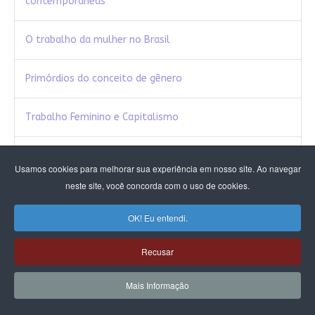
contemporâneas
O trabalho da mulher no Brasil
Primórdios do conceito de gênero
Trabalho Feminino e Capitalismo
Violência doméstica: questão de polícia e da sociedade
Usamos cookies para melhorar sua experiência em nosso site. Ao navegar
neste site, você concorda com o uso de cookies.
Violência de gênero: o lugar da práxis na construçäo da
subjetividade
OK! Eu entendi.
Violência de gênero no Brasil atual
Recusar
Mais Informação
Violência estrutural e de gênero – Mulher gosta de
apanhar?