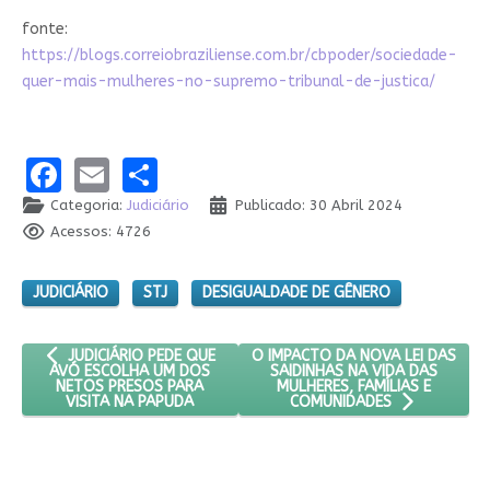
fonte:
https://blogs.correiobraziliense.com.br/cbpoder/sociedade-
quer-mais-mulheres-no-supremo-tribunal-de-justica/
Facebook
Email
Share
Categoria:
Judiciário
Publicado: 30 Abril 2024
Acessos: 4726
JUDICIÁRIO
STJ
DESIGUALDADE DE GÊNERO
ARTIGO ANTERIOR: JUDICIÁRIO PEDE QUE AVÓ ESCOLHA UM DO
PRÓXIMO ARTIGO: O IMPACTO DA 
O IMPACTO DA NOVA LEI DAS
JUDICIÁRIO PEDE QUE
SAIDINHAS NA VIDA DAS
AVÓ ESCOLHA UM DOS
MULHERES, FAMÍLIAS E
NETOS PRESOS PARA
VISITA NA PAPUDA
COMUNIDADES