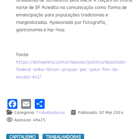
Graduanda de Jornalismo pela UNESP e caiçara do litoral
norte de SP. Acredito na comunicação como forma de
emancipação para populações tradicionais e
marginalizadas. Apaixonada por fotografia,
gastronomia e hip-hop.
fonte:
https://almapreta.com.br/sessao/politica/deputada-
federal-erika-hilton-propoe-pec-pelo-fim-da-
escala-6x1/
Facebook
Email
Share
Categoria:
Trabalhadoras
Publicado: 02 Mai 2024
Acessos: 49425
CAPITALISMO
TRABALHADORAS