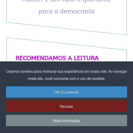
para a democracia
RECOMENDAMOS A LEITURA
Usamos cookies para melhorar sua experiência em nosso site. Ao navegar
August Nimtz prova que marxismo e
neste site, você concorda com o uso de cookies.
antirracismo são indissociáveis na luta
anticapitalista
OK! Eu entendi.
Rap transfeminista radical argentino na FLIPEI
Quem tem medo dos corpos trans?
Recusar
Projetos de proteção às mulheres travados no
Congresso ameaçam a democracia
Mais Informação
A revolução de Milton Santos