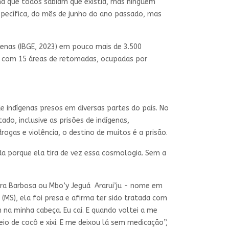
 que todos sabiam que existia, mas ninguém
pecífica, do mês de junho do ano passado, mas
genas (IBGE, 2023) em pouco mais de 3.500
a com 15 áreas de retomadas, ocupadas por
 indígenas presos em diversas partes do país. No
do, inclusive as prisões de indígenas,
gas e violência, o destino de muitos é a prisão.
da porque ela tira de vez essa cosmologia. Sem a
ara Barbosa ou Mbo’y Jeguá Ararui’ju - nome em
(MS), ela foi presa e afirma ter sido tratada com
m na minha cabeça. Eu caí. E quando voltei a me
io de cocô e xixi. E me deixou lá sem medicação”,