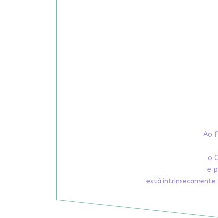
Ao f
o C
e p
está intrinsecamente 