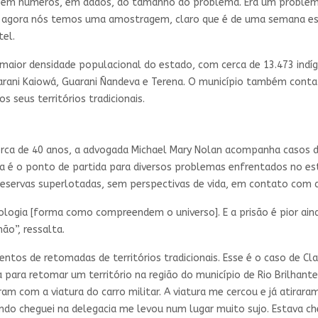
 em números, em dados, do tamanho do problema. Era um problema
E agora nós temos uma amostragem, claro que é de uma semana es
tel.
maior densidade populacional do estado, com cerca de 13.473 indí
rani Kaiowá, Guarani Ñandeva e Terena. O município também cont
s seus territórios tradicionais.
erca de 40 anos, a advogada Michael Mary Nolan acompanha casos de
a é o ponto de partida para diversos problemas enfrentados no esta
eservas superlotadas, sem perspectivas de vida, em contato com dro
mologia [forma como compreendem o universo]. E a prisão é pior ain
ão”, ressalta.
os de retomadas de territórios tradicionais. Esse é o caso de Cl
 para retomar um território na região do município de Rio Brilhante 
am com a viatura do carro militar. A viatura me cercou e já atirara
ndo cheguei na delegacia me levou num lugar muito sujo. Estava che