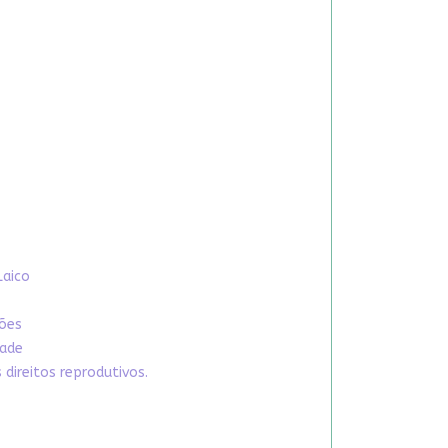
Laico
xões
dade
direitos reprodutivos.