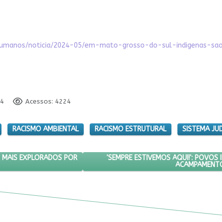
tos-humanos/noticia/2024-05/em-mato-grosso-do-sul-indigenas-s
24
Acessos: 4224
RACISMO AMBIENTAL
RACISMO ESTRUTURAL
SISTEMA JUD
 DO SUL SÃO OS MAIS EXPLORADOS POR TRABALHO ESCRAVO
PRÓXIMO ARTIGO: 'SEMPRE ESTIVEM
'SEMPRE ESTIVEMOS AQUI!': POVOS
 MAIS EXPLORADOS POR
ACAMPAMENTO 