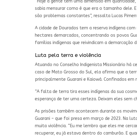
“Hoje a gente tem uma dimensão em quantidade,
sabia mensurar como é que era o tamanho dele. 
são problemas constantes”, ressalta Lucas Pimen
A cidade de Dourados tem a reserva indígena com 
hectares demarcados, concentrando os povos Gua
famílias indígenas que reivindicam a demarcação do
Luta pela terra e violência
Atuando no Conselho Indigenista Missionário há c
caso de Mato Grosso do Sul, ela afirma que a terr
principalmente Guarani e Kaiowá. Confinados em r
“A falta de terra tira esses indígenas da sua cos
esperança de ter uma certeza. Deixam eles sem ch
As prisões também acontecem durante os moviment
Guarani – que foi presa em março de 2023. Na luta
muita violência. “Eu me lembro que eles me cercar
recuperar, eu já estava dentro do camburão. E qua