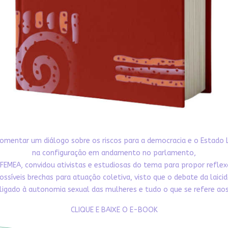
omentar um diálogo sobre os riscos para a democracia e o Estado 
na configuração em andamento no parlamento,
FEMEA, convidou ativistas e estudiosas do tema para propor refle
ossíveis brechas para atuação coletiva, visto que o debate da laici
ligado à autonomia sexual das mulheres e tudo o que se refere aos 
CLIQUE E BAIXE O E-BOOK