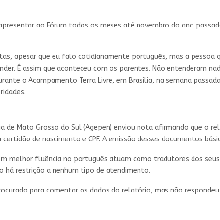
se apresentar ao Fórum todos os meses até novembro do ano passad
tas, apesar que eu falo cotidianamente português, mas a pessoa q
tender. É assim que aconteceu com os parentes. Não entenderam na
urante o Acampamento Terra Livre, em Brasília, na semana passada.
ridades.
ria de Mato Grosso do Sul (Agepen) enviou nota afirmando que o rel
certidão de nascimento e CPF. A emissão desses documentos básicos
com melhor fluência no português atuam como tradutores dos seus
não há restrição a nenhum tipo de atendimento.
procurado para comentar os dados do relatório, mas não respondeu 