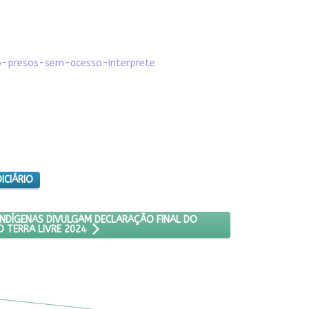
ao-presos-sem-acesso-interprete
ICIÁRIO
OS AQUI!': POVOS INDÍGENAS DIVULGAM DECLARAÇÃO FINAL DO ACA
 INDÍGENAS DIVULGAM DECLARAÇÃO FINAL DO
TERRA LIVRE 2024