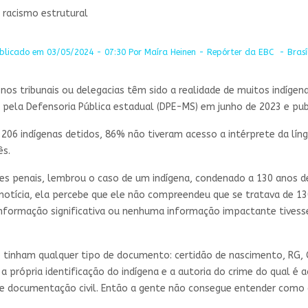
 racismo estrutural
blicado em 03/05/2024 - 07:30 Por Maíra Heinen - Repórter da EBC - Brasí
 tribunais ou delegacias têm sido a realidade de muitos indígena
 pela Defensoria Pública estadual (DPE-MS) em junho de 2023 e pu
206 indígenas detidos, 86% não tiveram acesso a intérprete da lín
ês.
es penais, lembrou o caso de um indígena, condenado a 130 anos de 
 notícia, ela percebe que ele não compreendeu que se tratava de 1
formação significativa ou nenhuma informação impactante tivesse 
inham qualquer tipo de documento: certidão de nascimento, RG, CPF
 própria identificação do indígena e a autoria do crime do qual é
 documentação civil. Então a gente não consegue entender como 