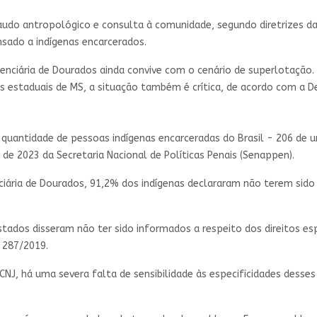
laudo antropológico e consulta à comunidade, segundo diretrizes 
nsado a indígenas encarcerados.
enciária de Dourados ainda convive com o cenário de superlotação.
as estaduais de MS, a situação também é crítica, de acordo com a D
 quantidade de pessoas indígenas encarceradas do Brasil - 206 de u
de 2023 da Secretaria Nacional de Políticas Penais (Senappen).
nciária de Dourados, 91,2% dos indígenas declararam não terem sid
tados disseram não ter sido informados a respeito dos direitos e
o 287/2019.
NJ, há uma severa falta de sensibilidade às especificidades desse