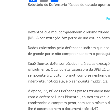
Relatório da Defensoria Pública do estado aponta
Pu
Detentos que mal compreendem o idioma falado nos
(MS). A constatação faz parte de um estudo feito
Dados coletados pela defensoria indicam que dos 
de grande parte não compreender bem o portugu
Cauê Duarte, defensor público na área de execuçõ
oficialmente. Quando ela [assessora da DPE] dá a
semblante tranquilo, normal, como se nenhuma in
intérprete, noticia ele, e o semblante muda”, diz.
À época, 22,3% dos indígenas presos também não t
com o defensor Lucas Pimentel, coloca em xeque a
condenadas e cumprem pena, sem ter o mínimo de
lhe é garantido nem a documentação civil”.