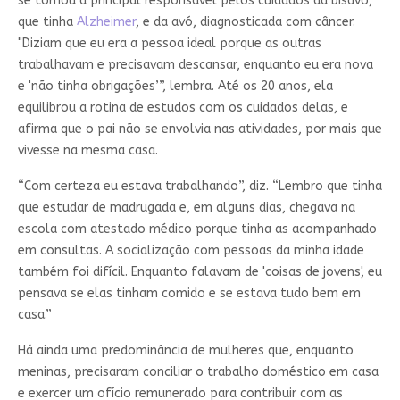
se tornou a principal responsável pelos cuidados da bisavó,
que tinha
Alzheimer
, e da avó, diagnosticada com câncer.
"Diziam que eu era a pessoa ideal porque as outras
trabalhavam e precisavam descansar, enquanto eu era nova
e 'não tinha obrigações’”, lembra. Até os 20 anos, ela
equilibrou a rotina de estudos com os cuidados delas, e
afirma que o pai não se envolvia nas atividades, por mais que
vivesse na mesma casa.
“Com certeza eu estava trabalhando”, diz. “Lembro que tinha
que estudar de madrugada e, em alguns dias, chegava na
escola com atestado médico porque tinha as acompanhado
em consultas. A socialização com pessoas da minha idade
também foi difícil. Enquanto falavam de 'coisas de jovens', eu
pensava se elas tinham comido e se estava tudo bem em
casa.”
Há ainda uma predominância de mulheres que, enquanto
meninas, precisaram conciliar o trabalho doméstico em casa
e exercer um ofício remunerado para contribuir com as