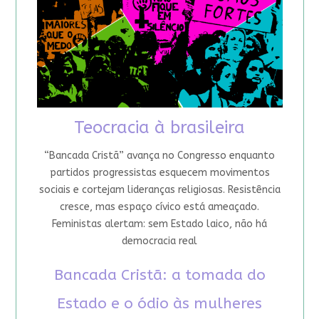
Teocracia à brasileira
“Bancada Cristã” avança no Congresso enquanto
partidos progressistas esquecem movimentos
sociais e cortejam lideranças religiosas. Resistência
cresce, mas espaço cívico está ameaçado.
Feministas alertam: sem Estado laico, não há
democracia real
Bancada Cristã: a tomada do
Estado e o ódio às mulheres