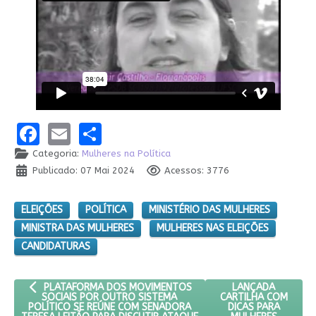
Facebook
Email
Share
Categoria:
Mulheres na Política
Publicado: 07 Mai 2024
Acessos: 3776
ELEIÇÕES
POLÍTICA
MINISTÉRIO DAS MULHERES
MINISTRA DAS MULHERES
MULHERES NAS ELEIÇÕES
CANDIDATURAS
ARTIGO ANTERIOR: PLATAFORMA DOS MOVIMENTOS SOCIAIS PO
PRÓXIMO ARTIGO:
LANÇADA
PLATAFORMA DOS MOVIMENTOS
CARTILHA COM
SOCIAIS POR OUTRO SISTEMA
DICAS PARA
POLÍTICO SE REÚNE COM SENADORA