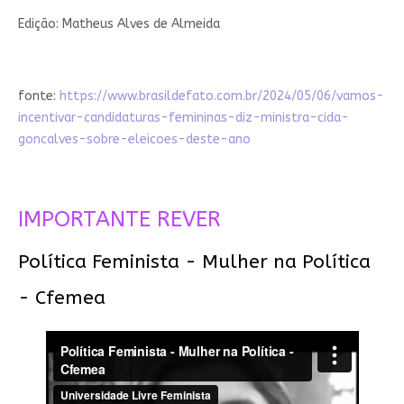
Edição: Matheus Alves de Almeida
fonte:
https://www.brasildefato.com.br/2024/05/06/vamos-
incentivar-candidaturas-femininas-diz-ministra-cida-
goncalves-sobre-eleicoes-deste-ano
IMPORTANTE REVER
Política Feminista - Mulher na Política
- Cfemea