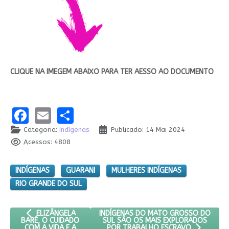
CLIQUE NA IMEGEM ABAIXO PARA TER AESSO AO DOCUMENTO
Facebook
Email
Share
Categoria:
Indígenas
Publicado: 14 Mai 2024
Acessos: 4808
INDÍGENAS
GUARANI
MULHERES INDÍGENAS
RIO GRANDE DO SUL
ARTIGO ANTERIOR: ELIZÂNGELA BARÉ, O CUIDADO COM A VIDA
PRÓXIMO ARTIGO: INDÍGENAS DO MAT
INDÍGENAS DO MATO GROSSO DO
ELIZÂNGELA
SUL SÃO OS MAIS EXPLORADOS
BARÉ, O CUIDADO
COM A VIDA E A
POR TRABALHO ESCRAVO