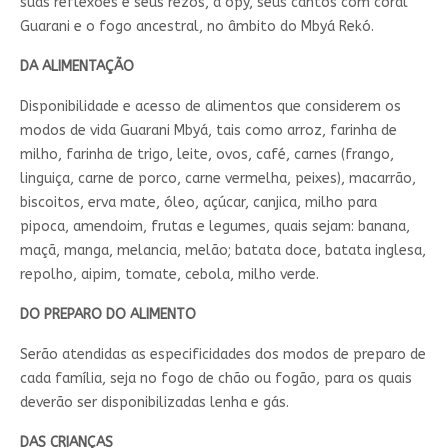
suas reflexões e seus rezos, a opy, seus cantos com coral
Guarani e o fogo ancestral, no âmbito do Mbyá Rekó.
DA ALIMENTAÇÃO
Disponibilidade e acesso de alimentos que considerem os
modos de vida Guarani Mbyá, tais como arroz, farinha de
milho, farinha de trigo, leite, ovos, café, carnes (frango,
linguiça, carne de porco, carne vermelha, peixes), macarrão,
biscoitos, erva mate, óleo, açúcar, canjica, milho para
pipoca, amendoim, frutas e legumes, quais sejam: banana,
maçã, manga, melancia, melão; batata doce, batata inglesa,
repolho, aipim, tomate, cebola, milho verde.
DO PREPARO DO ALIMENTO
Serão atendidas as especificidades dos modos de preparo de
cada família, seja no fogo de chão ou fogão, para os quais
deverão ser disponibilizadas lenha e gás.
DAS CRIANÇAS