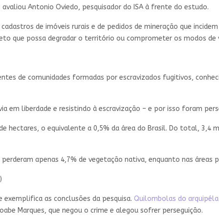
, avaliou Antonio Oviedo, pesquisador do ISA à frente do estudo.
 cadastros de imóveis rurais e de pedidos de mineração que incid
eto que possa degradar o território ou comprometer os modos de 
ntes de comunidades formadas por escravizados fugitivos, conhe
via em liberdade e resistindo à escravização – e por isso foram pe
e hectares, o equivalente a 0,5% da área do Brasil. Do total, 3,4
 perderam apenas 4,7% de vegetação nativa, enquanto nas áreas pr
)
 exemplifica as conclusões da pesquisa.
Quilombolas do arquipéla
Joabe Marques, que negou o crime e alegou sofrer perseguição.