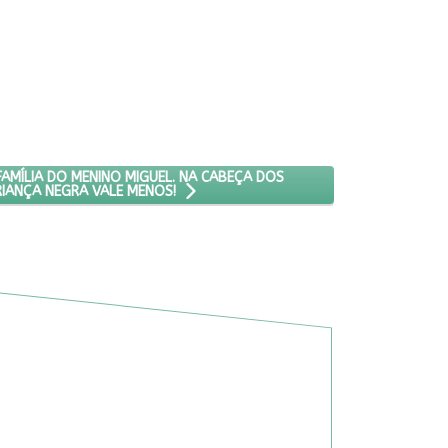
TÊNCIA
NDENIZAÇÃO PARA FAMÍLIA DO MENINO MIGUEL. NA CABEÇA DOS DES
FAMÍLIA DO MENINO MIGUEL. NA CABEÇA DOS
IANÇA NEGRA VALE MENOS!