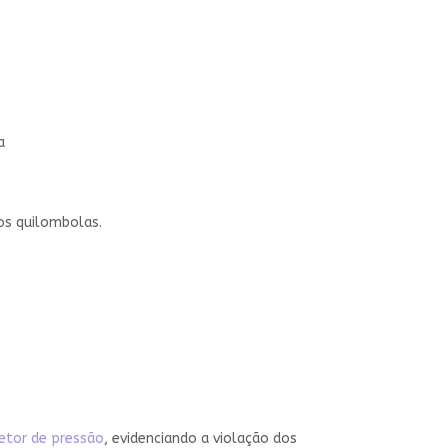
a
ios quilombolas.
etor de pressão
, evidenciando a violação dos