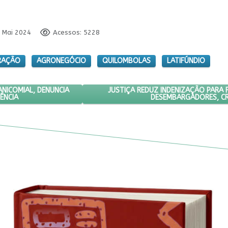
6 Mai 2024
Acessos: 5228
RAÇÃO
AGRONEGÓCIO
QUILOMBOLAS
LATIFÚNDIO
 DA LUTA ANTIMANICOMIAL, DENUNCIA GENOCÍDIOS E CELEBRA A RESIS
PRÓXIMO ARTIGO: JUSTIÇA REDUZ I
JUSTIÇA REDUZ INDENIZAÇÃO PARA 
ANICOMIAL, DENUNCIA
TÊNCIA
DESEMBARGADORES, CR