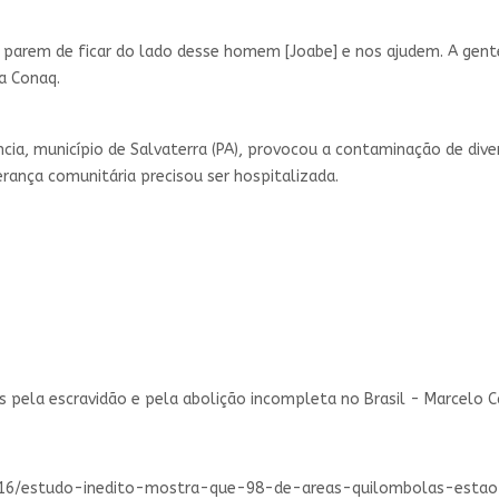
 parem de ficar do lado desse homem [Joabe] e nos ajudem. A gent
a Conaq.
cia, município de Salvaterra (PA), provocou a contaminação de div
erança comunitária precisou ser hospitalizada.
ela escravidão e pela abolição incompleta no Brasil - Marcelo Cas
05/16/estudo-inedito-mostra-que-98-de-areas-quilombolas-esta