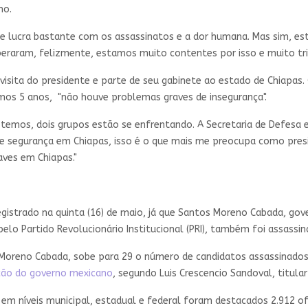
ho.
e lucra bastante com os assassinatos e a dor humana. Mas sim, e
beraram, felizmente, estamos muito contentes por isso e muito tri
isita do presidente e parte de seu gabinete ao estado de Chiapas.
mos 5 anos, "não houve problemas graves de insegurança".
temos, dois grupos estão se enfrentando. A Secretaria de Defesa e
a de segurança em Chiapas, isso é o que mais me preocupa como pr
aves em Chiapas."
gistrado na quinta (16) de maio, já que Santos Moreno Cabada, gov
elo Partido Revolucionário Institucional (PRI), também foi assassin
oreno Cabada, sobe para 29 o número de candidatos assassinados d
ção do governo mexicano
, segundo Luis Crescencio Sandoval, titula
em níveis municipal, estadual e federal foram destacados 2.912 ofi