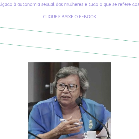
ligado à autonomia sexual das mulheres e tudo o que se refere aos 
CLIQUE E BAIXE O E-BOOK