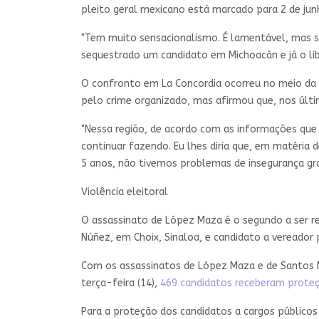
pleito geral mexicano está marcado para 2 de jun
"Tem muito sensacionalismo. É lamentável, mas s
sequestrado um candidato em Michoacán e já o li
O confronto em La Concordia ocorreu no meio da v
pelo crime organizado, mas afirmou que, nos últi
"Nessa região, de acordo com as informações que 
continuar fazendo. Eu lhes diria que, em matéri
5 anos, não tivemos problemas de insegurança gr
Violência eleitoral
O assassinato de López Maza é o segundo a ser re
Núñez, em Choix, Sinaloa, e candidato a vereador p
Com os assassinatos de López Maza e de Santos M
terça-feira (14),
469 candidatos receberam prote
Para a proteção dos candidatos a cargos públicos 