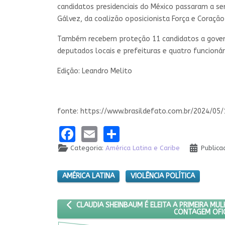
candidatos presidenciais do México passaram a ser
Gálvez, da coalizão oposicionista Força e Coraçã
Também recebem proteção 11 candidatos a governa
deputados locais e prefeituras e quatro funcionári
Edição: Leandro Melito
fonte: https://www.brasildefato.com.br/2024/
Facebook
Email
Share
Categoria:
América Latina e Caribe
Publica
AMÉRICA LATINA
VIOLÊNCIA POLÍTICA
ARTIGO ANTERIOR: CLAUDIA SHEINBAUM É ELEITA
CLAUDIA SHEINBAUM É ELEITA A PRIMEIRA MU
CONTAGEM OFIC