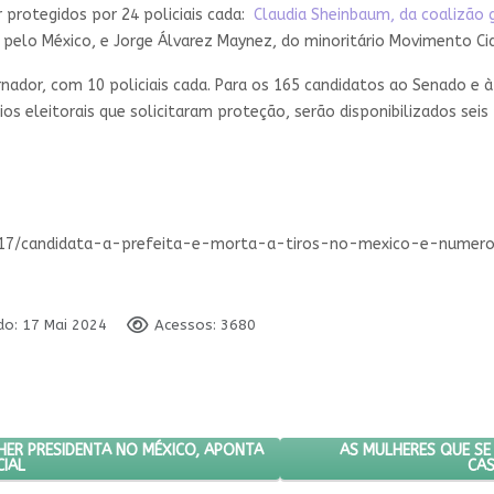
 protegidos por 24 policiais cada:
Claudia Sheinbaum, da coalizão 
o pelo México, e Jorge Álvarez Maynez, do minoritário Movimento C
dor, com 10 policiais cada. Para os 165 candidatos ao Senado e 
os eleitorais que solicitaram proteção, serão disponibilizados seis 
05/17/candidata-a-prefeita-e-morta-a-tiros-no-mexico-e-nume
do: 17 Mai 2024
Acessos: 3680
 A PRIMEIRA MULHER PRESIDENTA NO MÉXICO, APONTA CONTAGEM OFIC
PRÓXIMO ARTIGO: AS
AS MULHERES QUE SE
LHER PRESIDENTA NO MÉXICO, APONTA
IAL
CA