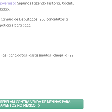
governista
Sigamos Fazendo História, Xóchitl
idadão.
à Câmara de Deputados, 286 candidatos a
policiais para cada.
ro-de-candidatos-assassinados-chega-a-29
IAL
 MULHERES QUE SE REBELAM CONTRA VENDA DE MENINAS PARA CASA
 REBELAM CONTRA VENDA DE MENINAS PARA
SAMENTOS NO MÉXICO