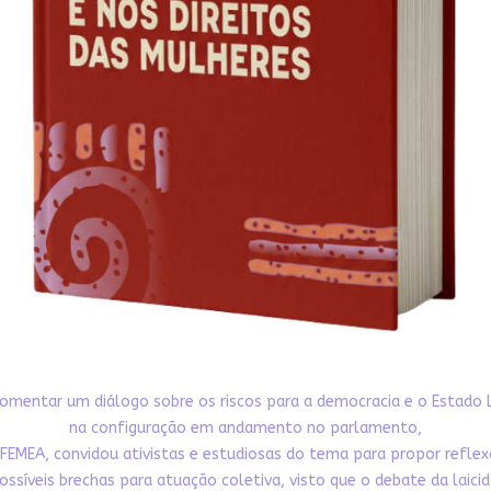
omentar um diálogo sobre os riscos para a democracia e o Estado 
na configuração em andamento no parlamento,
FEMEA, convidou ativistas e estudiosas do tema para propor refle
ossíveis brechas para atuação coletiva, visto que o debate da laici