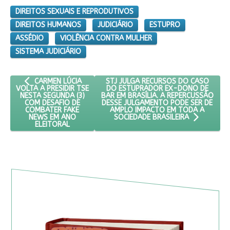
DIREITOS SEXUAIS E REPRODUTIVOS
DIREITOS HUMANOS
JUDICIÁRIO
ESTUPRO
ASSÉDIO
VIOLÊNCIA CONTRA MULHER
SISTEMA JUDICIÁRIO
ARTIGO ANTERIOR: CARMEN LÚCIA VOLTA A PRESIDIR TSE NES
PRÓXIMO ARTIGO: STJ JULGA RECUR
STJ JULGA RECURSOS DO CASO
CARMEN LÚCIA
DO ESTUPRADOR EX-DONO DE
VOLTA A PRESIDIR TSE
BAR EM BRASÍLIA. A REPERCUSSÃO
NESTA SEGUNDA (3)
DESSE JULGAMENTO PODE SER DE
COM DESAFIO DE
AMPLO IMPACTO EM TODA A
COMBATER FAKE
NEWS EM ANO
SOCIEDADE BRASILEIRA
ELEITORAL