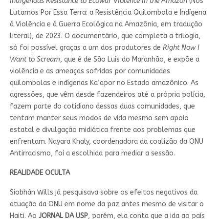
Indigenous Resistance to Ecowar Violence in the Amazon
(Nós
Lutamos Por Essa Terra: a Resistência Quilombola e Indígena
à Violência e à Guerra Ecológica na Amazônia, em tradução
literal), de 2023. O documentário, que completa a trilogia,
só foi possível graças a um dos produtores de
Right Now I
Want to Scream
, que é de São Luís do Maranhão, e expõe a
violência e as ameaças sofridas por comunidades
quilombolas e indígenas Ka’apor no Estado amazônico. As
agressões, que vêm desde fazendeiros até a própria polícia,
fazem parte do cotidiano dessas duas comunidades, que
tentam manter seus modos de vida mesmo sem apoio
estatal e divulgação midiática frente aos problemas que
enfrentam. Nayara Khaly, coordenadora da coalizão da ONU
Antirracismo, foi a escolhida para mediar a sessão.
REALIDADE OCULTA
Siobhán Wills já pesquisava sobre os efeitos negativos da
atuação da ONU em nome da paz antes mesmo de visitar o
Haiti. Ao
JORNAL DA USP
, porém, ela conta que a ida ao país