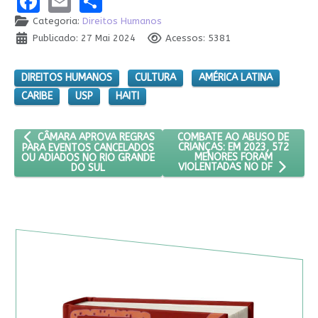
Facebook
Email
Share
Categoria:
Direitos Humanos
Publicado: 27 Mai 2024
Acessos: 5381
DIREITOS HUMANOS
CULTURA
AMÉRICA LATINA
CARIBE
USP
HAITI
ARTIGO ANTERIOR: CÂMARA APROVA REGRAS PARA EVENTOS CA
PRÓXIMO ARTIGO: COMBATE A
COMBATE AO ABUSO DE
CÂMARA APROVA REGRAS
CRIANÇAS: EM 2023, 572
PARA EVENTOS CANCELADOS
MENORES FORAM
OU ADIADOS NO RIO GRANDE
DO SUL
VIOLENTADAS NO DF