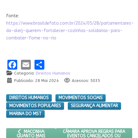
fonte:
https://www.brasildefato.com.br/2024/05/28/parlamentares-
da-alerj-querem-fortalecer-cozinhas-solidarias-para-
combater-fome-no-rio
Facebook
Email
Share
Categoria:
Direitos Humanos
Publicado: 28 Mai 2024
Acessos: 5035
DIREITOS HUMANOS
MOVIMENTOS SOCIAIS
MOVIMENTOS POPULARES
SEGURANÇA ALIMENTAR
MARINA DO MST
ARTIGO ANTERIOR: MACONHA: QUANTO MAIS RESISTIRÁ O PR
PRÓXIMO ARTIGO: CÂMARA APROVA R
CÂMARA APROVA REGRAS PARA
MACONHA:
EVENTOS CANCELADOS OU
QUANTO MAIS