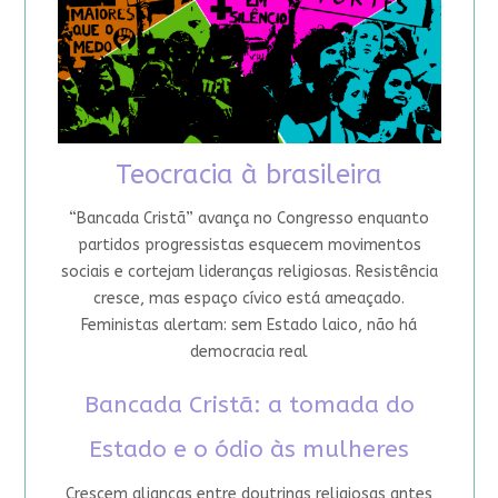
Teocracia à brasileira
“Bancada Cristã” avança no Congresso enquanto
partidos progressistas esquecem movimentos
sociais e cortejam lideranças religiosas. Resistência
cresce, mas espaço cívico está ameaçado.
Feministas alertam: sem Estado laico, não há
democracia real
Bancada Cristã: a tomada do
Estado e o ódio às mulheres
Crescem alianças entre doutrinas religiosas antes