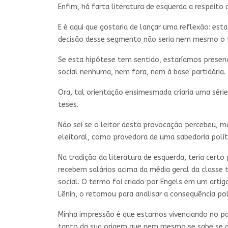
Enfim, há farta literatura de esquerda a respeito
E é aqui que gostaria de lançar uma reflexão: est
decisão desse segmento não seria nem mesmo o pa
Se esta hipótese tem sentido, estaríamos presen
social nenhuma, nem fora, nem à base partidária.
Ora, tal orientação ensimesmada criaria uma série 
teses.
Não sei se o leitor desta provocação percebeu, m
eleitoral, como provedora de uma sabedoria polít
Na tradição da literatura de esquerda, teria cert
recebem salários acima da média geral da classe t
social. O termo foi criado por Engels em um arti
Lênin, o retomou para analisar a consequência po
Minha impressão é que estamos vivenciando no país
tanto da sua origem que nem mesmo se sabe se a