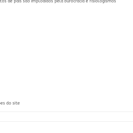
etos de país são implodidos pela burocracia e fisiologismos
es do site