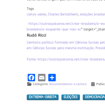
Tags
carlos vainer
,
Charles Bettelheim
,
eleições brasile
https://outraspalavras.net/crise-brasileira/a-
brasileira/a-esquerda-que-nao-e/
" target="_bla
Rudá Ricci
Cientista político formado em Ciências Sociais pe
em Ciências Sociais pela mesma instituição. Presid
fonte:
https://outraspalavras.net/crise-brasile
Facebook
Email
Share
Categoria:
Recomendamos a Leitura
Publi
EXTREMA-DIREITA
ELEIÇÕES
DEMOCRACIA