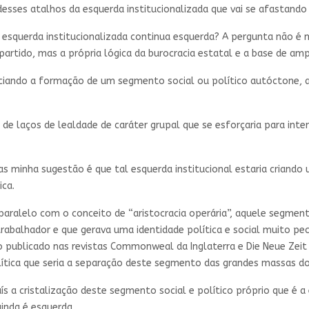
 desses atalhos da esquerda institucionalizada que vai se afastand
a esquerda institucionalizada continua esquerda? A pergunta não é
rtido, mas a própria lógica da burocracia estatal e a base de amp
ciando a formação de um segmento social ou político autóctone, au
de laços de lealdade de caráter grupal que se esforçaria para inter
as minha sugestão é que tal esquerda institucional estaria criando
ica.
o paralelo com o conceito de “aristocracia operária”, aquele segme
rabalhador e que gerava uma identidade política e social muito pe
go publicado nas revistas Commonweal da Inglaterra e Die Neue Zei
lítica que seria a separação deste segmento das grandes massas do
 a cristalização deste segmento social e político próprio que é a e
inda é esquerda.