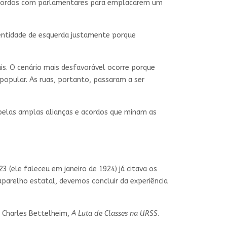
, acordos com parlamentares para emplacarem um
dentidade de esquerda justamente porque
ais. O cenário mais desfavorável ocorre porque
popular. As ruas, portanto, passaram a ser
 pelas amplas alianças e acordos que minam as
 (ele faleceu em janeiro de 1924) já citava os
parelho estatal, devemos concluir da experiência
de Charles Bettelheim,
A Luta de Classes na URSS
.