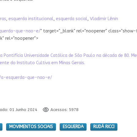
iras
,
esquerda institucional
,
esquerda social
,
Vladimir Lênin
esquerda-que-nao-e/
" target="_blank" rel="noopener" class="show-
nk" rel="noopener">
la Pontifícia Universidade Católica de São Paulo na década de 80. M
ente do Instituto Cultiva em Minas Gerais.
ira/a-esquerda-que-nao-e/
cado: 01 Junho 2024
Acessos: 5978
MOVIMENTOS SOCIAIS
ESQUERDA
RUDÁ RICCI