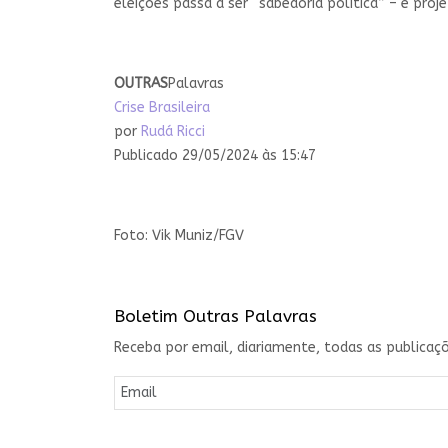
eleições passa a ser “sabedoria política” – e proj
OUTRAS
Palavras
Crise Brasileira
por
Rudá Ricci
Publicado 29/05/2024 às 15:47
Foto: Vik Muniz/FGV
Boletim Outras Palavras
Receba por email, diariamente, todas as publicaçõ