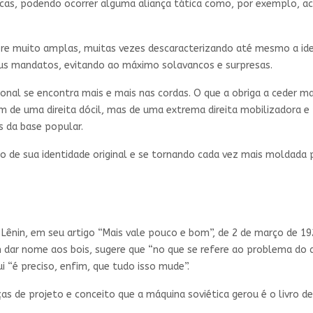
égicas, podendo ocorrer alguma aliança tática como, por exemplo
empre muito amplas, muitas vezes descaracterizando até mesmo a i
seus mandatos, evitando ao máximo solavancos e surpresas.
ional se encontra mais e mais nas cordas. O que a obriga a ceder m
 de uma direita dócil, mas de uma extrema direita mobilizadora e 
 da base popular.
o de sua identidade original e se tornando cada vez mais moldada
ênin, em seu artigo “Mais vale pouco e bom”, de 2 de março de 1923
 dar nome aos bois, sugere que “no que se refere ao problema do a
ui “é preciso, enfim, que tudo isso mude”.
nças de projeto e conceito que a máquina soviética gerou é o livro 