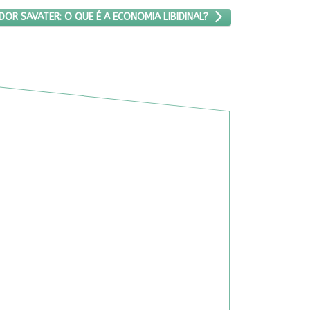
IMO ARTIGO: AMADOR SAVATER: O QUE É A ECONOMIA LIBIDINAL?
OR SAVATER: O QUE É A ECONOMIA LIBIDINAL?