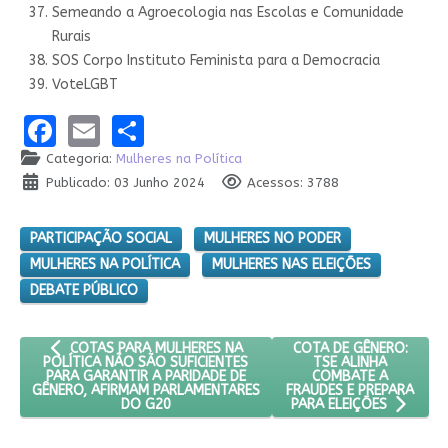
Semeando a Agroecologia nas Escolas e Comunidade
Rurais
SOS Corpo Instituto Feminista para a Democracia
VoteLGBT
Facebook
Email
Share
Categoria:
Mulheres na Política
Publicado: 03 Junho 2024
Acessos: 3788
PARTICIPAÇÃO SOCIAL
MULHERES NO PODER
MULHERES NA POLÍTICA
MULHERES NAS ELEIÇÕES
DEBATE PÚBLICO
ARTIGO ANTERIOR: COTAS PARA MULHERES NA POLÍTICA NÃO 
PRÓXIMO ARTIGO: COTA
COTA DE GÊNERO:
COTAS PARA MULHERES NA
TSE ALINHA
POLÍTICA NÃO SÃO SUFICIENTES
COMBATE A
PARA GARANTIR A PARIDADE DE
FRAUDES E PREPARA
GÊNERO, AFIRMAM PARLAMENTARES
DO G20
PARA ELEIÇÕES