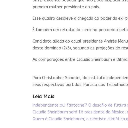
Um presidente popular que não pode disputar a re
primeira mulher presidente do país.
Esse quadro descreve a chegada ao poder da ex-
É também um retrato do caminho percorrido pela
Candidata aliada do atual presidente Andrés Manue
deste domingo (2/6), segundo as projeções do resu
As comparações entre Claudia Sheinbaum e Dilma 
Para Christopher Sabatini, do instituto indepen
seus respectivos partidos: Partido dos Trabalhad
Leia Mais
Independente ou 'fantoche'? O desafio de futura 
Claudia Sheinbaum será 1ª presidente do México, 
Quem é Claudia Sheinbaum, a cientista climática q