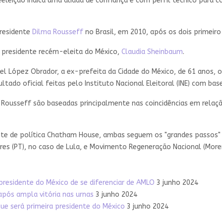
eleição indica uma aliada de confiança e com perfil técnico para c
presidente
Dilma Rousseff
no Brasil, em 2010, após os dois primeiro 
 presidente recém-eleita do México,
Claudia Sheinbaum
.
l López Obrador, a ex-prefeita da Cidade do México, de 61 anos, ob
ltado oficial feitas pelo Instituto Nacional Eleitoral (INE) com b
Rousseff são baseadas principalmente nas coincidências em relação
dente de política Chatham House, ambas seguem os "grandes passos"
ores (PT), no caso de Lula, e Movimento Regeneração Nacional (More
presidente do México de se diferenciar de AMLO
3 junho 2024
após ampla vitória nas urnas
3 junho 2024
ue será primeira presidente do México
3 junho 2024