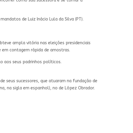
oncorrer como sua sucessora e se tornar a
mandatos de Luiz Inácio Lula da Silva (PT).
teve ampla vitória nas eleições presidenciais
ase em contagem rápida de amostras.
 aos seus padrinhos políticos.
 de seus sucessores, que atuaram na fundação de
na, na sigla em espanhol), no de López Obrador.