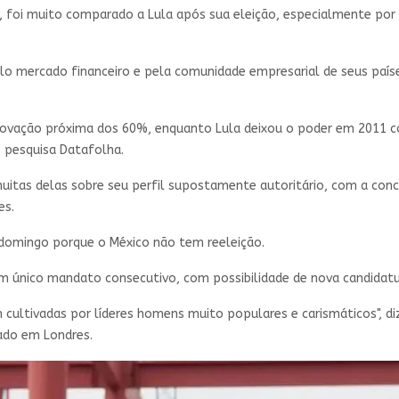
O, foi muito comparado a Lula após sua eleição, especialmente por 
o mercado financeiro e pela comunidade empresarial de seus país
ação próxima dos 60%, enquanto Lula deixou o poder em 2011 com
 pesquisa Datafolha.
muitas delas sobre seu perfil supostamente autoritário, com a con
es.
domingo porque o México não tem reeleição.
 um único mandato consecutivo, com possibilidade de nova candidat
ultivadas por líderes homens muito populares e carismáticos", diz
iado em Londres.