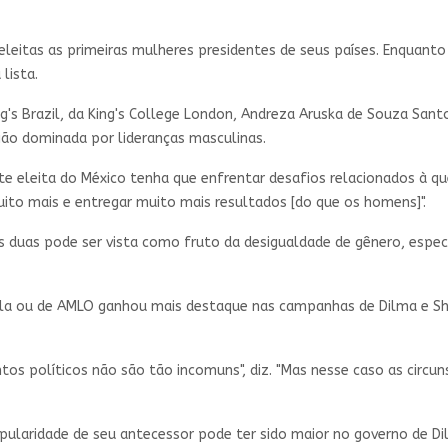
tas as primeiras mulheres presidentes de seus países. Enquanto D
lista.
King's Brazil, da King's College London, Andreza Aruska de Souza Sant
ão dominada por lideranças masculinas.
te eleita do México tenha que enfrentar desafios relacionados à qu
ito mais e entregar muito mais resultados [do que os homens]".
s duas pode ser vista como fruto da desigualdade de gênero, esp
Lula ou de AMLO ganhou mais destaque nas campanhas de Dilma e S
s políticos não são tão incomuns", diz. "Mas nesse caso as circun
popularidade de seu antecessor pode ter sido maior no governo de D