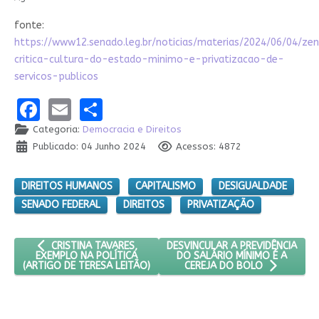
fonte:
https://www12.senado.leg.br/noticias/materias/2024/06/04/zen
critica-cultura-do-estado-minimo-e-privatizacao-de-
servicos-publicos
Facebook
Email
Share
Categoria:
Democracia e Direitos
Publicado: 04 Junho 2024
Acessos: 4872
DIREITOS HUMANOS
CAPITALISMO
DESIGUALDADE
SENADO FEDERAL
DIREITOS
PRIVATIZAÇÃO
ARTIGO ANTERIOR: CRISTINA TAVARES, EXEMPLO NA POLÍTICA 
PRÓXIMO ARTIGO: DESVINCULAR 
DESVINCULAR A PREVIDÊNCIA
CRISTINA TAVARES,
DO SALÁRIO MÍNIMO É A
EXEMPLO NA POLÍTICA
(ARTIGO DE TERESA LEITÃO)
CEREJA DO BOLO