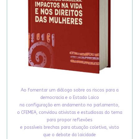
Ao fomentar um diálogo sobre os riscos para a
democracia e o Estado Laico
na configuração em andamento no parlamento,
o CFEMEA, convidou ativistas e estudiosas do tema
para propor reflexões
e possíveis brechas para atuação coletiva, visto
que o debate da laicidade