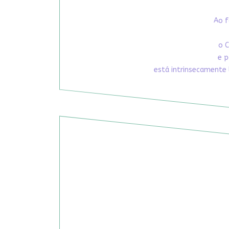
Ao f
o C
e p
está intrinsecamente 