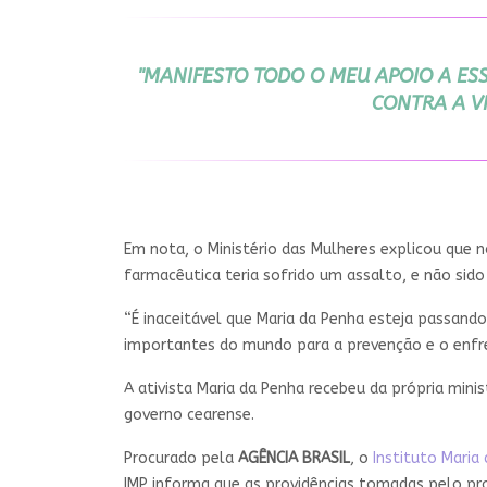
"MANIFESTO TODO O MEU APOIO A ES
CONTRA A V
Em nota, o Ministério das Mulheres explicou que 
farmacêutica teria sofrido um assalto, e não sido
“É inaceitável que Maria da Penha esteja passand
importantes do mundo para a prevenção e o enfren
A ativista Maria da Penha recebeu da própria mini
governo cearense.
Procurado pela
AGÊNCIA BRASIL
, o
Instituto Maria
IMP informa que as providências tomadas pelo pr