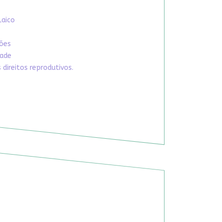
Laico
xões
dade
direitos reprodutivos.