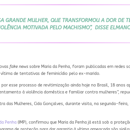
SA GRANDE MULHER, QUE TRANSFORMOU A DOR DE TE
IOLÊNCIA MOTIVADA PELO MACHISMO”, DISSE ELMANO 
novas
fake news
sobre Maria da Penha, foram publicadas em redes so
 vítima de tentativas de feminicídio pelo ex-marido.
o por esse processo de revitimização ainda hoje no Brasil, 18 anos
tamento à violência doméstica e familiar contra mulheres”, repudi
stra das Mulheres, Cida Gonçalves, durante visita, na segunda-feira
 da Penha
(IMP), confirmou que Maria da Penha já está sob a proteçã
ograma de proteção para dar garantia à vítima ameaçada são sigilo