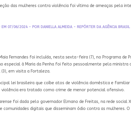
roteção das mulheres contra violência foi vítima de ameaças pela int
 EM 07/06/2024 - POR DANIELLA ALMEIDA - REPÓRTER DA AGÊNCIA BRASIL 
 Maia Fernandes foi incluída, nesta sexta-feira (7), no Programa d
o especial à Maria da Penha foi feito pessoalmente pela ministra 
(3), em visita a Fortaleza.
ipal lei brasileira que coíbe atos de violência doméstica e familia
e violência era tratado como crime de menor potencial ofensivo.
arense foi dada pelo governador Elmano de Freitas, na rede social
 de comunidades digitais que disseminam ódio contra as mulheres. 