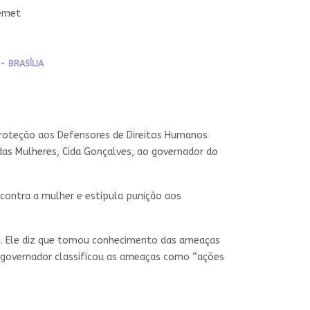
ernet
- BRASÍLIA
e Proteção aos Defensores de Direitos Humanos
das Mulheres, Cida Gonçalves, ao governador do
r contra a mulher e estipula punição aos
 X. Ele diz que tomou conhecimento das ameaças
O governador classificou as ameaças como “ações