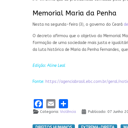
Memorial Maria da Penha
Nesta na segunda-feira (3), o governo do Ceará
de
O decreto afirmou que o objetivo do Memorial Mari
formação de uma sociedade mais justa e igualitár
da luta histórica de Maria da Penha Fernandes, qu
Edição: Aline Leal
Fonte:
https://agenciabrasil.ebc.com.br/geral
Facebook
Email
Share
Categoria:
Violência
Publicado: 07 Junho 2
DIREITOS HUMANOS
EXTREMA-DIREITA
MA