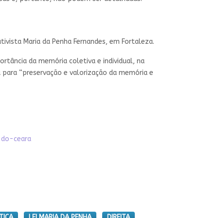
ativista Maria da Penha Fernandes, em Fortaleza.
ortância da memória coletiva e individual, na
á para “preservação e valorização da memória e
-do-ceara
TICA
LEI MARIA DA PENHA
DIREITA