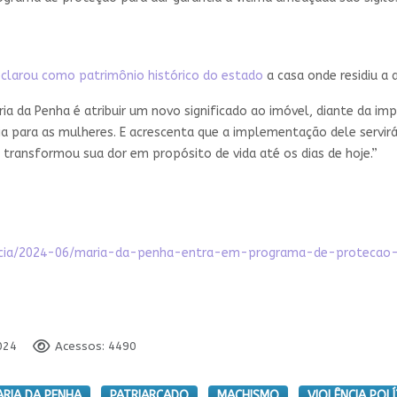
clarou como patrimônio histórico do estado
a casa onde residiu a 
a da Penha é atribuir um novo significado ao imóvel, diante da imp
ia para as mulheres. E acrescenta que a implementação dele servir
e transformou sua dor em propósito de vida até os dias de hoje.”
/noticia/2024-06/maria-da-penha-entra-em-programa-de-protecao
024
Acessos: 4490
RIA DA PENHA
PATRIARCADO
MACHISMO
VIOLÊNCIA POLÍ