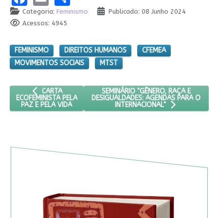
Categoria:
Feminismo
Publicado: 08 Junho 2024
Acessos: 4945
FEMINISMO
DIREITOS HUMANOS
CFEMEA
MOVIMENTOS SOCIAIS
MTST
ARTIGO ANTERIOR: CARTA ECOFEMINISTA PELA PAZ E PELA V
PRÓXIMO ARTIGO: SEMINÁRIO "GÊNER
SEMINÁRIO "GÊNERO, RAÇA E
CARTA
DESIGUALDADES: AGENDAS PARA O
ECOFEMINISTA PELA
PAZ E PELA VIDA
INTERNACIONAL"