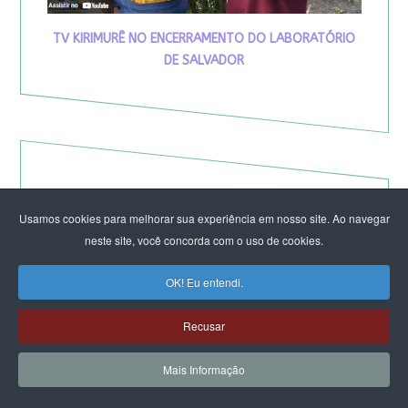
TV KIRIMURÊ NO ENCERRAMENTO DO LABORATÓRIO
DE SALVADOR
Usamos cookies para melhorar sua experiência em nosso site. Ao navegar
neste site, você concorda com o uso de cookies.
OK! Eu entendi.
Recusar
Eleição de Erika Hilton para
Mais Informação
presidente da Comissão da