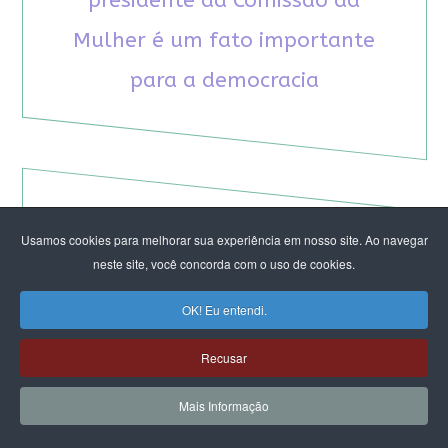
presidente da Comissão da
Mulher é um fato importante
para a democracia
RECOMENDAMOS A LEITURA
Usamos cookies para melhorar sua experiência em nosso site. Ao navegar
neste site, você concorda com o uso de cookies.
August Nimtz prova que marxismo e
OK! Eu entendi.
antirracismo são indissociáveis na luta
anticapitalista
Recusar
Rap transfeminista radical argentino na FLIPEI
Quem tem medo dos corpos trans?
Mais Informação
Projetos de proteção às mulheres travados no
Congresso ameaçam a democracia