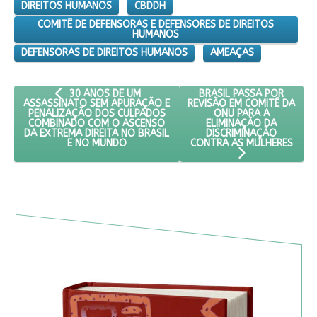
DIREITOS HUMANOS
CBDDH
COMITÊ DE DEFENSORAS E DEFENSORES DE DIREITOS
HUMANOS
DEFENSORAS DE DIREITOS HUMANOS
AMEAÇAS
ARTIGO ANTERIOR: 30 ANOS DE UM ASSASSINATO SEM A
PRÓXIMO ARTIGO: BRASIL
BRASIL PASSA POR
30 ANOS DE UM
REVISÃO EM COMITÊ DA
ASSASSINATO SEM APURAÇÃO E
ONU PARA A
PENALIZAÇÃO DOS CULPADOS
ELIMINAÇÃO DA
COMBINADO COM O ASCENSO
DISCRIMINAÇÃO
DA EXTREMA DIREITA NO BRASIL
CONTRA AS MULHERES
E NO MUNDO