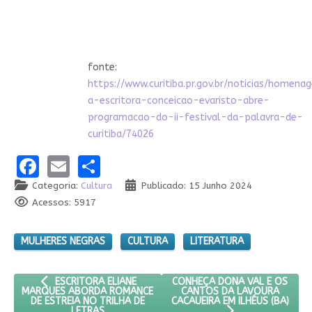
fonte:
https://www.curitiba.pr.gov.br/noticias/homen
a-escritora-conceicao-evaristo-abre-
programacao-do-ii-festival-da-palavra-de-
curitiba/74026
Facebook
Email
Share
Categoria:
Cultura
Publicado: 15 Junho 2024
Acessos: 5917
MULHERES NEGRAS
CULTURA
LITERATURA
ARTIGO ANTERIOR: ESCRITORA ELIANE MARQUES ABORDA ROM
PRÓXIMO ARTIGO: CONHEÇA DO
CONHEÇA DONA VAL E OS
ESCRITORA ELIANE
CANTOS DA LAVOURA
MARQUES ABORDA ROMANCE
CACAUEIRA EM ILHÉUS (BA)
DE ESTREIA NO TRILHA DE
LETRAS