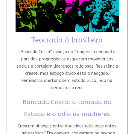
Teocracia à brasileira
“Bancada Cristã” avança no Congresso enquanto
partidos progressistas esquecem movimentos
sociais e cortejam lideranças religiosas. Resistência
cresce, mas espaço cívico está ameaçado.
Feministas alertam: sem Estado laico, não há
democracia real
Bancada Cristã: a tomada do
Estado e o ódio às mulheres
Crescem alianças entre doutrinas religiosas antes
“adversárias”. Em comum, convergem na agenda