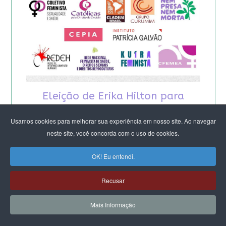
Eleição de Erika Hilton para
presidente da Comissão da
Usamos cookies para melhorar sua experiência em nosso site. Ao navegar
neste site, você concorda com o uso de cookies.
Mulher é um fato importante
para a democracia
OK! Eu entendi.
Recusar
Mais Informação