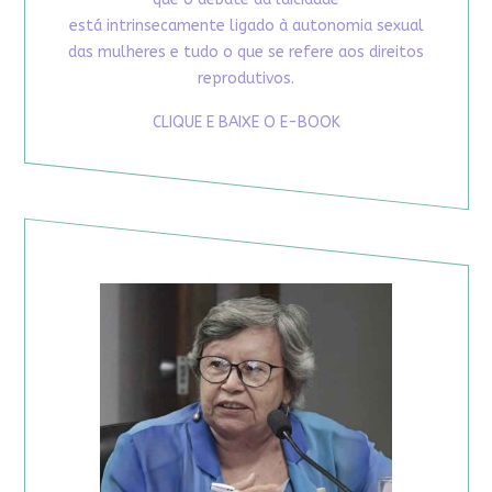
está intrinsecamente ligado à autonomia sexual
das mulheres e tudo o que se refere aos direitos
reprodutivos.
CLIQUE E BAIXE O E-BOOK