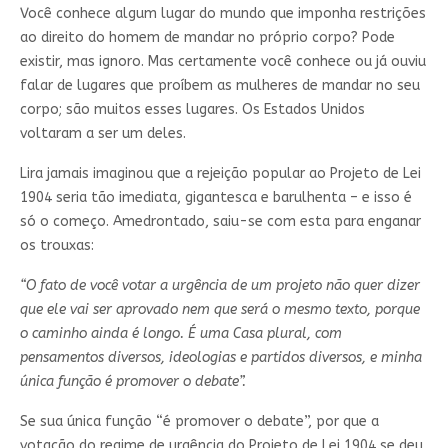
Você conhece algum lugar do mundo que imponha restrições
ao direito do homem de mandar no próprio corpo? Pode
existir, mas ignoro. Mas certamente você conhece ou já ouviu
falar de lugares que proíbem as mulheres de mandar no seu
corpo; são muitos esses lugares. Os Estados Unidos
voltaram a ser um deles.
Lira jamais imaginou que a rejeição popular ao Projeto de Lei
1904 seria tão imediata, gigantesca e barulhenta – e isso é
só o começo. Amedrontado, saiu-se com esta para enganar
os trouxas:
“O fato de você votar a urgência de um projeto não quer dizer
que ele vai ser aprovado nem que será o mesmo texto, porque
o caminho ainda é longo. É uma Casa plural, com
pensamentos diversos, ideologias e partidos diversos, e minha
única função é promover o debate”.
Se sua única função “é promover o debate”, por que a
votação do regime de urgência do Projeto de Lei 1904 se deu