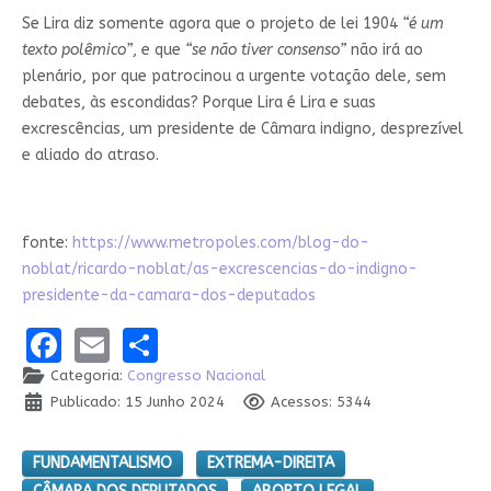
Se Lira diz somente agora que o projeto de lei 1904
“é um
texto polêmico”
, e que
“se não tiver consenso”
não irá ao
plenário, por que patrocinou a urgente votação dele, sem
debates, às escondidas? Porque Lira é Lira e suas
excrescências, um presidente de Câmara indigno, desprezível
e aliado do atraso.
fonte:
https://www.metropoles.com/blog-do-
noblat/ricardo-noblat/as-excrescencias-do-indigno-
presidente-da-camara-dos-deputados
Facebook
Email
Share
Categoria:
Congresso Nacional
Publicado: 15 Junho 2024
Acessos: 5344
FUNDAMENTALISMO
EXTREMA-DIREITA