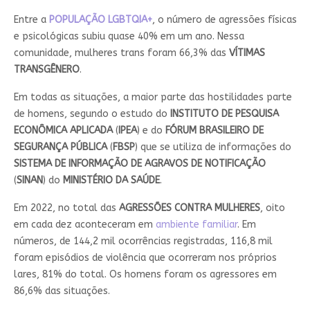
Entre a
POPULAÇÃO LGBTQIA+
, o número de agressões físicas
e psicológicas subiu quase 40% em um ano. Nessa
comunidade, mulheres trans foram 66,3% das
VÍTIMAS
TRANSGÊNERO
.
Em todas as situações, a maior parte das hostilidades parte
de homens, segundo o estudo do
INSTITUTO DE PESQUISA
ECONÔMICA APLICADA
(
IPEA
) e do
FÓRUM BRASILEIRO DE
SEGURANÇA PÚBLICA
(
FBSP
) que se utiliza de informações do
SISTEMA DE INFORMAÇÃO DE AGRAVOS DE NOTIFICAÇÃO
(
SINAN
) do
MINISTÉRIO DA SAÚDE
.
Em 2022, no total das
AGRESSÕES CONTRA MULHERES
, oito
em cada dez aconteceram em
ambiente familiar
. Em
números, de 144,2 mil ocorrências registradas, 116,8 mil
foram episódios de violência que ocorreram nos próprios
lares, 81% do total. Os homens foram os agressores em
86,6% das situações.