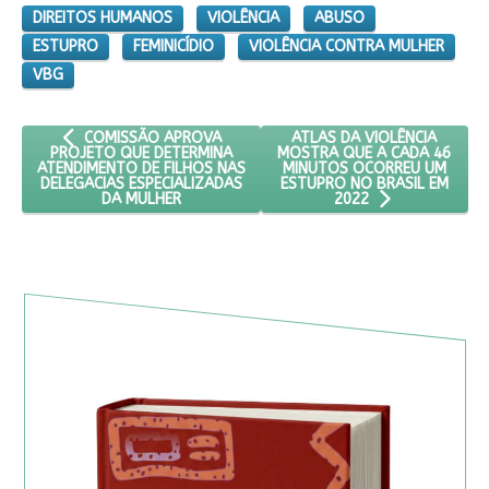
DIREITOS HUMANOS
VIOLÊNCIA
ABUSO
ESTUPRO
FEMINICÍDIO
VIOLÊNCIA CONTRA MULHER
VBG
ARTIGO ANTERIOR: COMISSÃO APROVA PROJETO QUE DETERM
PRÓXIMO ARTIGO: ATLAS D
ATLAS DA VIOLÊNCIA
COMISSÃO APROVA
MOSTRA QUE A CADA 46
PROJETO QUE DETERMINA
MINUTOS OCORREU UM
ATENDIMENTO DE FILHOS NAS
ESTUPRO NO BRASIL EM
DELEGACIAS ESPECIALIZADAS
DA MULHER
2022