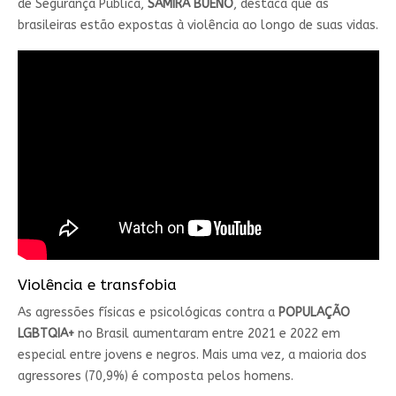
de Segurança Pública,
SAMIRA BUENO
, destaca que as
brasileiras estão expostas à violência ao longo de suas vidas.
Violência e transfobia
As agressões físicas e psicológicas contra a
POPULAÇÃO
LGBTQIA+
no Brasil aumentaram entre 2021 e 2022 em
especial entre jovens e negros. Mais uma vez, a maioria dos
agressores (70,9%) é composta pelos homens.