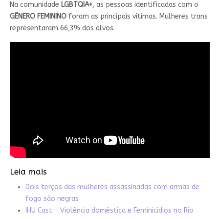
Na comunidade
LGBTQIA+
, as pessoas identificadas com o
GÊNERO FEMININO
foram as principais vítimas. Mulheres trans
representaram 66,3% dos alvos.
Leia mais
Dois terços das mulheres assassinadas com armas de
fogo são negras
IHU Cast – Violência doméstica e Feminicídios no Rio