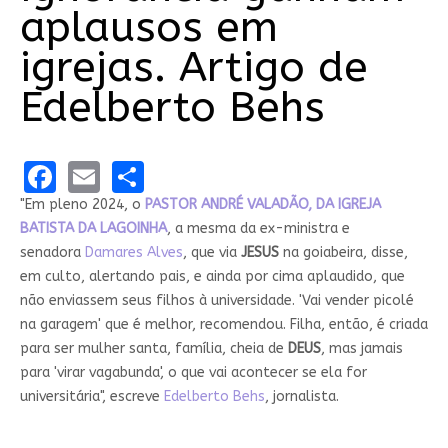
aplausos em
igrejas. Artigo de
Edelberto Behs
Facebook
Email
Share
"Em pleno 2024, o
PASTOR ANDRÉ VALADÃO, DA IGREJA
BATISTA DA LAGOINHA
, a mesma da ex-ministra e
senadora
Damares Alves
, que via
JESUS
na goiabeira, disse,
em culto, alertando pais, e ainda por cima aplaudido, que
não enviassem seus filhos à universidade. 'Vai vender picolé
na garagem' que é melhor, recomendou. Filha, então, é criada
para ser mulher santa, família, cheia de
DEUS
, mas jamais
para 'virar vagabunda', o que vai acontecer se ela for
universitária", escreve
Edelberto Behs
, jornalista.