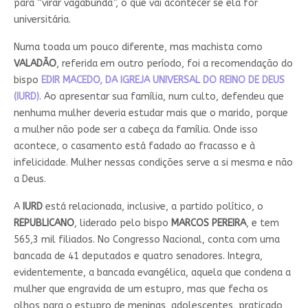
para “virar vagabunda”, o que vai acontecer se ela for
universitária.
Numa toada um pouco diferente, mas machista como
VALADÃO
, referida em outro período, foi a recomendação do
bispo
EDIR MACEDO, DA IGREJA UNIVERSAL DO REINO DE DEUS
(IURD)
. Ao apresentar sua família, num culto, defendeu que
nenhuma mulher deveria estudar mais que o marido, porque
a mulher não pode ser a cabeça da família. Onde isso
acontece, o casamento está fadado ao fracasso e à
infelicidade. Mulher nessas condições serve a si mesma e não
a Deus.
A
IURD
está relacionada, inclusive, a partido político, o
REPUBLICANO
, liderado pelo bispo
MARCOS PEREIRA
, e tem
565,3 mil filiados. No Congresso Nacional, conta com uma
bancada de 41 deputados e quatro senadores. Integra,
evidentemente, a bancada evangélica, aquela que condena a
mulher que engravida de um estupro, mas que fecha os
olhos para o estupro de meninas, adolescentes, praticado