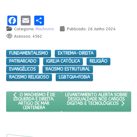
Facebook
Email
Share
Categoria:
Machismo
Publicado: 26 Junho 2024
Acessos: 4562
FUNDAMENTALISMO
EXTREMA-DIREITA
PATRIARCADO
IGREJA CATÓLICA
RELIGIÃO
EVANGÉLICOS
RACISMO ESTRUTURAL
RACISMO RELIGIOSO
LGBTQIA+FOBIA
ARTIGO ANTERIOR: O MACHISMO É DE ESQUERDA E DIREITA. AR
PRÓXIMO ARTIGO: LEVANTAMENTO A
LEVANTAMENTO ALERTA SOBRE
O MACHISMO É DE
DESIGUALDADE NOS CARGOS
ESQUERDA E DIREITA.
ARTIGO DE MAR
DIGITAIS E TECNOLÓGICOS
CENTENERA