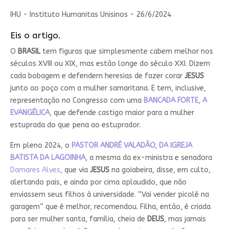
IHU - Instituto Humanitas Unisinos - 26/6/2024
Eis o artigo.
O
BRASIL
tem figuras que simplesmente cabem melhor nos
séculos XVIII ou XIX, mas estão longe do século XXI. Dizem
cada bobagem e defendem heresias de fazer corar
JESUS
junto ao poço com a mulher samaritana. E tem, inclusive,
representação no Congresso com uma
BANCADA FORTE, A
EVANGÉLICA
, que defende castigo maior para a mulher
estuprada do que pena ao estuprador.
Em pleno 2024, o
PASTOR ANDRÉ VALADÃO, DA IGREJA
BATISTA DA LAGOINHA
, a mesma da ex-ministra e senadora
Damares Alves
, que via
JESUS
na goiabeira, disse, em culto,
alertando pais, e ainda por cima aplaudido, que não
enviassem seus filhos à universidade. “Vai vender picolé na
garagem” que é melhor, recomendou. Filha, então, é criada
para ser mulher santa, família, cheia de
DEUS
, mas jamais