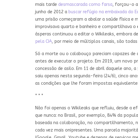
mais tarde
desmascarada como farsa
, forçou-o a
junho de 2012 a
buscar refúgio na embaixada do E
uma prisão começaram a abalar a saúde física e 
improvisava quarto e banheiro e compartilhava o
ásperas continuou a editar o Wikileaks, embora d
pela CIA
, por meio de múltiplos canais, são todas
Só a morte ou o calabouço pareciam capazes de c
antes de executar o projeto. Em 2019, um novo pr
concessão de asilo. Em 11 de abril daquele ano, a
saiu apenas nesta segunda-feira (24/6), cinco an
as condições que lhe foram impostas equivalentes
* * *
Não foi apenas o Wikileaks que refluiu, desde a e
que nunca: no Brasil, por exemplo, 84% da popu
baseada na colaboração, no compartilhamento, na 
cada vez mais onipresentes. Uma parcela majoritár
(Google, Gmail, Youtube e dezenas de serviços m