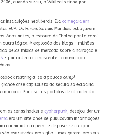
006, quando surgiu, o Wikileaks tinha por
s instituições neoliberais. Ela
começara em
elos EUA. Os Fóruns Sociais Mundiais esboçavam
idos. Anos antes, o estouro da “bolha ponto com”
 outra lógica. A explosão dos blogs – milhões
ido pelas mídias de mercado sobre a narração e
SS
– para integrar a nascente comunicação
deias
Facebook restringia-se a poucos
campi
rande crise capitalista do século só eclodiria
emocracia. Por isso, os partidos de ultradireita
 com as cenas hacker e
cypherpunk
, desejou dar um
erna
era um site onde se publicavam informações
am anonimato a quem se dispusesse a expor
os são executadas em sigilo – mas geram, em seus