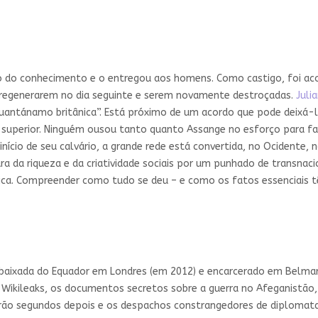
 do conhecimento e o entregou aos homens. Como castigo, foi ac
a regenerarem no dia seguinte e serem novamente destroçadas.
Juli
Guantánamo britânica”. Está próximo de um acordo que pode deixá-
a superior. Ninguém ousou tanto quanto Assange no esforço para f
início de seu calvário, a grande rede está convertida, no Ocidente,
 da riqueza e da criatividade sociais por um punhado de transnac
ica. Compreender como tudo se deu – e como os fatos essenciais t
mbaixada do Equador em Londres (em 2012) e encarcerado em Belmar
o Wikileaks, os documentos secretos sobre a guerra no Afeganistã
rão segundos depois e os despachos constrangedores de diploma