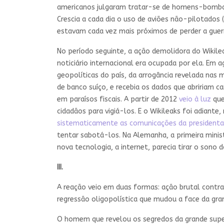
americanos julgaram tratar-se de homens-bomba. 
Crescia a cada dia o uso de aviões não-pilotados 
estavam cada vez mais próximos de perder a guer
No período seguinte, a ação demolidora do Wikil
noticiário internacional era ocupada por ela. E
geopolíticas do país, da arrogância revelada nas
de banco suíço, e recebia os dados que abririam c
em paraísos fiscais. A partir de 2012
veio à luz
que
cidadãos para vigiá-los. E o Wikileaks foi adiant
sistematicamente as comunicações da presidenta
tentar sabotá-los. Na Alemanha, a primeira mini
nova tecnologia, a internet, parecia tirar o sono
III.
A reação veio em duas formas: ação brutal contra
regressão oligopolística que mudou a face da gra
O homem que revelou os segredos da grande super