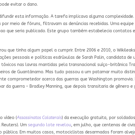
pode evitar o dano.
e difundir esta informação. A tarefa implicava alguma complexidade.
por meio de fóruns, filtravam as denúncias recebidas. Uma equipe 
a ao que seria publicado. Este grupo também estabelecia contatos 
 que tinha algum papel a cumprir. Entre 2006 e 2010, o Wikileak
ções pessoais e políticas esdrúxulas de Sarah Palin, candidata de u
tóxicos nas lavras mantidas pela transnacional suíço-britânica Tr
neiros de Guantánamo. Mas tudo passou a um patamar muito distint
amente comprometedor acerca das guerras que Washington promovia
ar da guerra – Bradley Manning, que depois transitaria de gênero e
o vídeo (
Assassinatos Colaterais
) da execução gratuita, por soldado
a Reuters). Um
segundo lote revelou
, em julho, que centenas de civ
ão pública. Em muitos casos, motociclistas desarmados foram alv