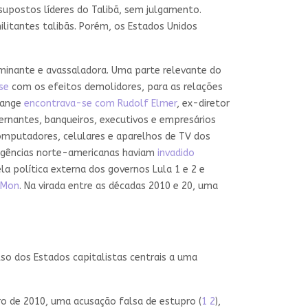
upostos líderes do Talibã, sem julgamento.
ilitantes talibãs. Porém, os Estados Unidos
lminante e avassaladora. Uma parte relevante do
se
com os efeitos demolidores, para as relações
ssange
encontrava-se com Rudolf Elmer
, ex-diretor
vernantes, banqueiros, executivos e empresários
omputadores, celulares e aparelhos de TV dos
, agências norte-americanas haviam
invadido
la política externa dos governos Lula 1 e 2 e
-Mon
. Na virada entre as décadas 2010 e 20, uma
so dos Estados capitalistas centrais a uma
o de 2010, uma acusação falsa de estupro (
1
2
),