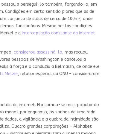
dres passou a persegui-lo também, forçando-o, em
am. Condições em certo sentido piores que as de
num conjunto de salas de cerca de 100m², onde
e demais funcionários. Mesmo nestas condições
 Merkel e a
interceptação constante da internet
Pompeo,
considerou assassiná-lo
, mas recuou
avores pessoais de Washington e cancelou a
leaks à força e o conduziu a Belmarsh, de onde ele
ils Melzer
, relator especial da ONU – consideraram
beldia da internet. Ela tornou-se mais popular do
, ao menos por enquanto, os sonhos de uma rede
 dados, a vigilância e a quebra da intimidade são
utiliza. Quatro grandes corporações – Alphabet
n – distribuem e hierarquizam a imensa maioria