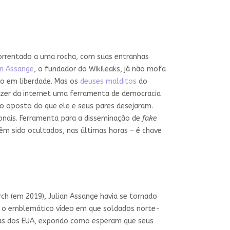
orrentado a uma rocha, com suas entranhas
an Assange
, o fundador do Wikileaks, já não mofa
lo em liberdade. Mas os
deuses malditos
do
azer da internet uma ferramenta de democracia
 no oposto do que ele e seus pares desejaram.
ionais. Ferramenta para a disseminação de
fake
êm sido ocultados, nas últimas horas – é chave
ch (em 2019), Julian Assange havia se tornado
o, o emblemático vídeo em que soldados norte-
tas dos EUA, expondo como esperam que seus