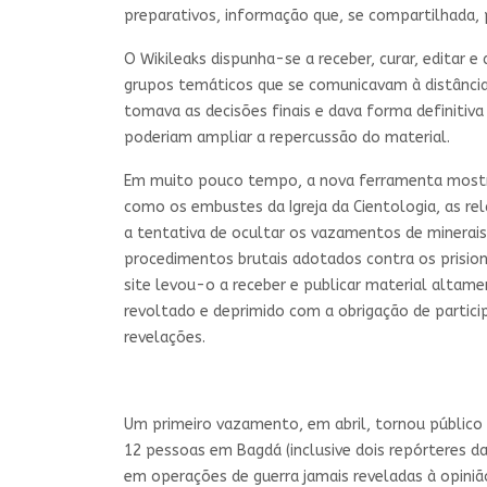
preparativos, informação que, se compartilhada, 
O Wikileaks dispunha-se a receber, curar, editar 
grupos temáticos que se comunicavam à distância 
tomava as decisões finais e dava forma definitiv
poderiam ampliar a repercussão do material.
Em muito pouco tempo, a nova ferramenta mostrou
como os embustes da Igreja da Cientologia, as rela
a tentativa de ocultar os vazamentos de minerais 
procedimentos brutais adotados contra os prisio
site levou-o a receber e publicar material alt
revoltado e deprimido com a obrigação de particip
revelações.
Um primeiro vazamento, em abril, tornou público 
12 pessoas em Bagdá (inclusive dois repórteres d
em operações de guerra jamais reveladas à opini