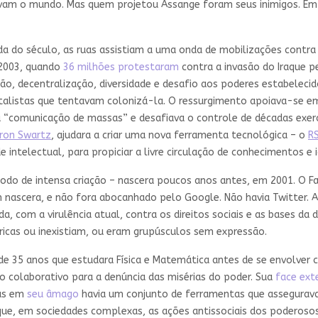
avam o mundo. Mas quem projetou Assange foram seus inimigos. Em 2
da do século, as ruas assistiam a uma onda de mobilizações contra a
 2003, quando
36 milhões protestaram
contra a invasão do Iraque p
ção, decentralização, diversidade e desafio aos poderes estabelec
italistas que tentavam colonizá-la. O ressurgimento apoiava-se em
“comunicação de massas” e desafiava o controle de décadas exerc
ron Swar
t
z
, ajudara a criar uma nova ferramenta tecnológica – o
R
intelectual, para propiciar a livre circulação de conhecimentos e i
eríodo de intensa criação – nascera poucos anos antes, em 2001. O 
nascera, e não fora abocanhado pelo Google. Não havia Twitter. A g
a, com a virulência atual, contra os direitos sociais e as bases da d
ricas ou inexistiam, ou eram grupúsculos sem expressão.
de 35 anos que estudara Física e Matemática antes de se envolver
colaborativo para a denúncia das misérias do poder. Sua
face ext
Mas em
seu âmago
havia um conjunto de ferramentas que assegurav
 que, em sociedades complexas, as ações antissociais dos poderos