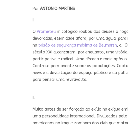
Por
ANTONIO MARTINS
I.
O
Prometeu
mitológico roubou dos deuses o fogo
devoradas, eternidade afora, por uma águia; par
na
prisão de segurança máxima de Belmarsh
, a “
século XXI alcançaram, por enquanto, uma vitóri
participativa e radical. Uma década e meia após o 
Controle permanente sobre as populações. Captura
news
e a devastação do espaço público e da polít
para pensar uma reviravolta.
II.
Muito antes de ser forçado ao exílio na exígua e
uma personalidade internacional. Divulgados pel
americanos no Iraque zombam dos civis que mata