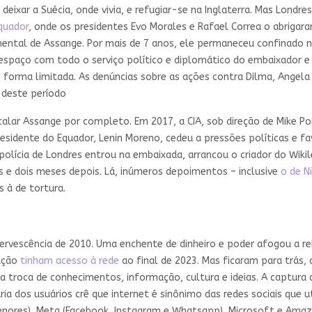
 deixar a Suécia, onde vivia, e refugiar-se na Inglaterra. Mas Lon
quador
, onde os presidentes Evo Morales e Rafael Correa o abrigar
mental de Assange. Por mais de 7 anos, ele permaneceu confinado 
 espaço com todo o serviço político e diplomático do embaixador 
e forma limitada. As denúncias sobre as ações contra Dilma, Angela
 deste período
alar Assange por completo. Em 2017, a CIA, sob direção de Mike 
esidente do Equador, Lenin Moreno, cedeu a pressões políticas e f
 polícia de Londres entrou na embaixada, arrancou o criador do Wiki
os e dois meses depois. Lá, inúmeros depoimentos – inclusive
o de N
 à de tortura.
fervescência de 2010. Uma enchente de dinheiro e poder afogou a re
lação
tinham acesso à rede
ao final de 2023. Mas ficaram para trás
troca de conhecimentos, informação, cultura e ideias. A captura de
ia dos usuários crê que internet é sinônimo das redes sociais que 
enores), Meta (Facebook, Instagram e Whatsapp), Microsoft e Amazo