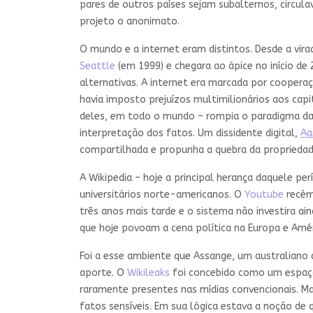
pares de outros países sejam subalternos, circul
projeto o anonimato.
O mundo e a internet eram distintos. Desde a vira
Seattle
(em 1999) e chegara ao ápice no início de
alternativas. A internet era marcada por coopera
havia imposto prejuízos multimilionários aos cap
deles, em todo o mundo – rompia o paradigma da 
interpretação dos fatos. Um dissidente digital,
Aa
compartilhada e propunha a quebra da propriedade 
A Wikipedia – hoje a principal herança daquele p
universitários norte-americanos. O
Youtube
recém 
três anos mais tarde e o sistema não investira aind
que hoje povoam a cena política na Europa e Amé
Foi a esse ambiente que Assange, um australiano 
aporte. O
Wikileaks
foi concebido como um espaço 
raramente presentes nas mídias convencionais. 
fatos sensíveis. Em sua lógica estava a noção de