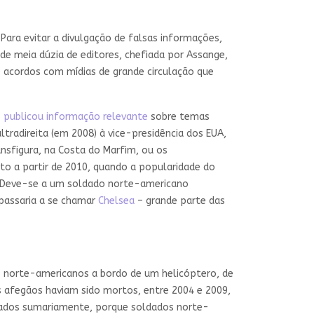
 Para evitar a divulgação de falsas informações,
de meia dúzia de editores, chefiada por Assange,
e acordos com mídias de grande circulação que
s
publicou informação relevante
sobre temas
ltradireita (em 2008) à vice-presidência dos EUA,
ansfigura, na Costa do Marfim, ou os
o a partir de 2010, quando a popularidade do
. Deve-se a um soldado norte-americano
 passaria a se chamar
Chelsea
– grande parte das
s norte-americanos a bordo de um helicóptero, de
is afegãos haviam sido mortos, entre 2004 e 2009,
ejados sumariamente, porque soldados norte-