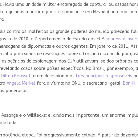
Havia uma unidade militar encarregada de capturar ou assassinar s
(teleguiados a partir a partir de uma base em Nevada) para matar m
ra.
eaks contra os malfeitos os grande poderes do mundo pareceria fu
m agosto de 2010, o Departamento de Estado dos EUA
sobressaltava-
 mensagens de diplomatas e outros agentes. Em janeiro de 2011, A
aminho para séries de revelações sobre a fortuna escondida por go
 as agências de espionagem dos EUA utilizavam-se dos próprios c
e, revelando casos sobre países específicos. No Brasil, por exemplo
 Dilma Roussef
, além de espionar os
três principais responsáveis
pe
stra
Angela Merkel
fora a vítima; na ONU, o secretário-geral,
Ban Ki
 dos poderosos
 Assange e o Wikileaks; e, ainda mais importante, um enorme impul
nde rede.
potência global foi progressivamente calado. A partir de dezembr