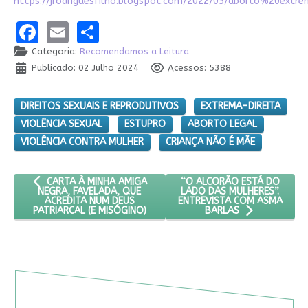
https://jrodriguesfilho.blogspot.com/2022/05/aborto%20ext
Facebook
Email
Share
Categoria:
Recomendamos a Leitura
Publicado: 02 Julho 2024
Acessos: 5388
DIREITOS SEXUAIS E REPRODUTIVOS
EXTREMA-DIREITA
VIOLÊNCIA SEXUAL
ESTUPRO
ABORTO LEGAL
VIOLÊNCIA CONTRA MULHER
CRIANÇA NÃO É MÃE
ARTIGO ANTERIOR: CARTA À MINHA AMIGA NEGRA, FAVELADA, 
PRÓXIMO ARTIGO: “O ALCOR
“O ALCORÃO ESTÁ DO
CARTA À MINHA AMIGA
LADO DAS MULHERES”.
NEGRA, FAVELADA, QUE
ENTREVISTA COM ASMA
ACREDITA NUM DEUS
PATRIARCAL (E MISÓGINO)
BARLAS