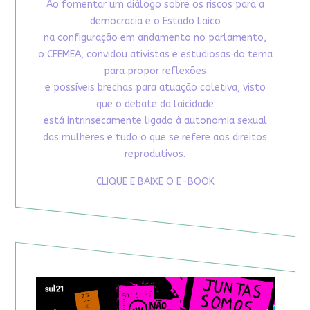
Ao fomentar um diálogo sobre os riscos para a
democracia e o Estado Laico
na configuração em andamento no parlamento,
o CFEMEA, convidou ativistas e estudiosas do tema
para propor reflexões
e possíveis brechas para atuação coletiva, visto
que o debate da laicidade
está intrinsecamente ligado à autonomia sexual
das mulheres e tudo o que se refere aos direitos
reprodutivos.
CLIQUE E BAIXE O E-BOOK