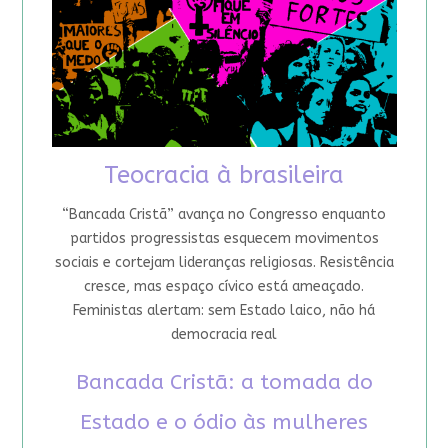
Teocracia à brasileira
“Bancada Cristã” avança no Congresso enquanto
partidos progressistas esquecem movimentos
sociais e cortejam lideranças religiosas. Resistência
cresce, mas espaço cívico está ameaçado.
Feministas alertam: sem Estado laico, não há
democracia real
Bancada Cristã: a tomada do
Estado e o ódio às mulheres