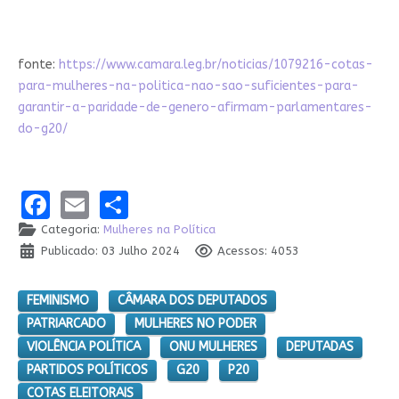
fonte:
https://www.camara.leg.br/noticias/1079216-cotas-
para-mulheres-na-politica-nao-sao-suficientes-para-
garantir-a-paridade-de-genero-afirmam-parlamentares-
do-g20/
Facebook
Email
Share
Categoria:
Mulheres na Política
Publicado: 03 Julho 2024
Acessos: 4053
FEMINISMO
CÂMARA DOS DEPUTADOS
PATRIARCADO
MULHERES NO PODER
VIOLÊNCIA POLÍTICA
ONU MULHERES
DEPUTADAS
PARTIDOS POLÍTICOS
G20
P20
COTAS ELEITORAIS